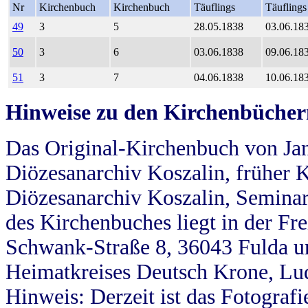
Nr
Kirchenbuch
Kirchenbuch
Täuflings
Täuflings
49
3
5
28.05.1838
03.06.18
50
3
6
03.06.1838
09.06.18
51
3
7
04.06.1838
10.06.18
Hinweise zu den Kirchenbücher
Das Original-Kirchenbuch von Jan
Diözesanarchiv Koszalin, früher Kö
Diözesanarchiv Koszalin, Seminar
des Kirchenbuches liegt in der Fr
Schwank-Straße 8, 36043 Fulda u
Heimatkreises Deutsch Krone, Lu
Hinweis: Derzeit ist das Fotograf