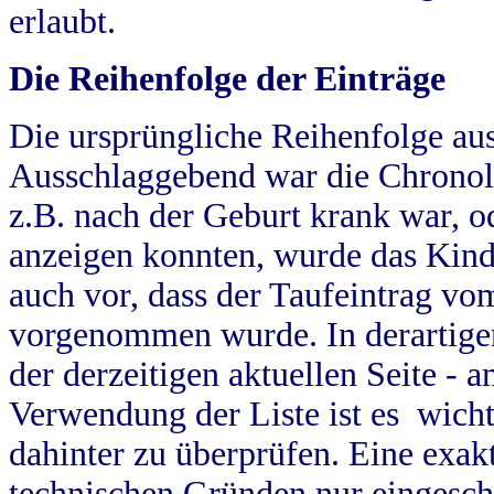
erlaubt.
Die Reihenfolge der Einträge
Die ursprüngliche Reihenfolge au
Ausschlaggebend war die Chronol
z.B. nach der Geburt krank war, od
anzeigen konnten, wurde das Kind
auch vor, dass der Taufeintrag vo
vorgenommen wurde. In derartigen
der derzeitigen aktuellen Seite -
Verwendung der Liste ist es wich
dahinter zu überprüfen. Eine exa
technischen Gründen nur eingesch