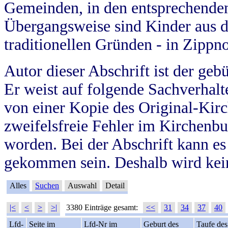
Gemeinden, in den entsprechende
Übergangsweise sind Kinder aus 
traditionellen Gründen - in Zippn
Autor dieser Abschrift ist der geb
Er weist auf folgende Sachverhalte
von einer Kopie des Original-Kirc
zweifelsfreie Fehler im Kirchenbuc
worden. Bei der Abschrift kann e
gekommen sein. Deshalb wird kein
Alles
Suchen
Auswahl
Detail
|<
<
>
>|
3380 Einträge gesamt:
<<
31
34
37
40
Lfd-
Seite im
Lfd-Nr im
Geburt des
Taufe des