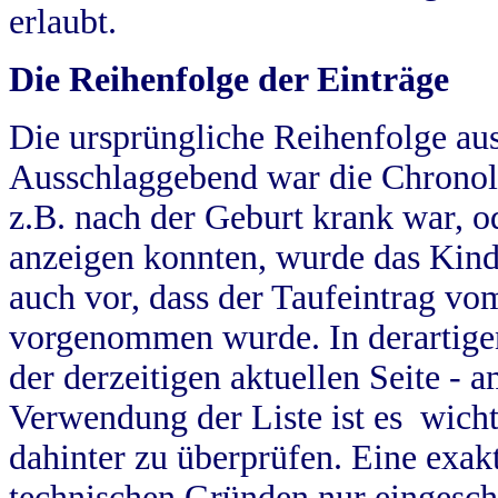
erlaubt.
Die Reihenfolge der Einträge
Die ursprüngliche Reihenfolge au
Ausschlaggebend war die Chronol
z.B. nach der Geburt krank war, od
anzeigen konnten, wurde das Kind
auch vor, dass der Taufeintrag vo
vorgenommen wurde. In derartigen
der derzeitigen aktuellen Seite -
Verwendung der Liste ist es wich
dahinter zu überprüfen. Eine exa
technischen Gründen nur eingesch