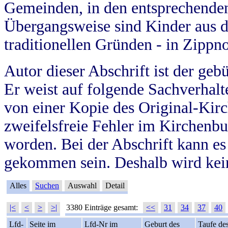
Gemeinden, in den entsprechende
Übergangsweise sind Kinder aus 
traditionellen Gründen - in Zippn
Autor dieser Abschrift ist der geb
Er weist auf folgende Sachverhalte
von einer Kopie des Original-Kirc
zweifelsfreie Fehler im Kirchenbuc
worden. Bei der Abschrift kann e
gekommen sein. Deshalb wird kein
Alles
Suchen
Auswahl
Detail
|<
<
>
>|
3380 Einträge gesamt:
<<
31
34
37
40
Lfd-
Seite im
Lfd-Nr im
Geburt des
Taufe de