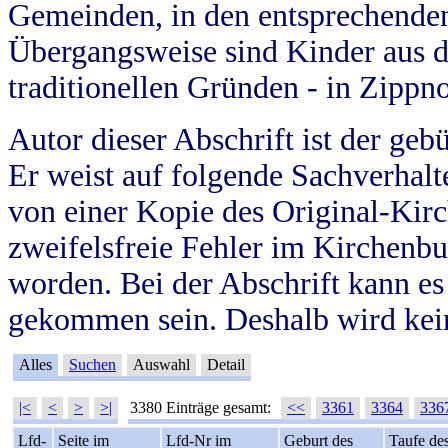
Gemeinden, in den entsprechende
Übergangsweise sind Kinder aus 
traditionellen Gründen - in Zippn
Autor dieser Abschrift ist der geb
Er weist auf folgende Sachverhalte
von einer Kopie des Original-Kirc
zweifelsfreie Fehler im Kirchenbuc
worden. Bei der Abschrift kann e
gekommen sein. Deshalb wird kein
Alles
Suchen
Auswahl
Detail
|<
<
>
>|
3380 Einträge gesamt:
<<
3361
3364
336
Lfd-
Seite im
Lfd-Nr im
Geburt des
Taufe de