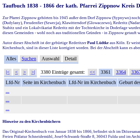
Taufbuch 1838 - 1866 der kath. Pfarrei Zippnow Kreis 
Zur Pfarrei Zippnow gehörten bis 1945 außer dem Dorf Zippnow (Sypnywo) noch d
(Dudylany), Freudenfier (Szwecja), Klawittersdorf (Glowaczewo), Rederitz (Nadarz
Stabitz und ein Lokalvikariat Rederitz mit der Tochterkirche in Doderlage wurd
diesen Gemeinden - wohl noch aus traditionellen Gründen - in Zippnow getauft 
Autor dieser Abschrift ist der gebürtige Rederitzer
Paul Lüdtke
aus Köln. Er weist
Kirchenbuch, sind in dieser Liste korrigiert worden. Bei der Abschrift kann es 
Alles
Suchen
Auswahl
Detail
|<
<
>
>|
3380 Einträge gesamt:
<<
3361
3364
336
Lfd-Nr
Seite im Kirchenbuch
Lfd-Nr im Kirchenbuch
Geburt des
...
...
...
Hinweise zu den Kirchenbüchern
Das Original-Kirchenbuch von Januar 1838 bis 1866, befindet sich im Diözesanarch
Freien Prälatur Schneidemühl, Josef-Schwank-Straße 8, 36043 Fulda und im Archi