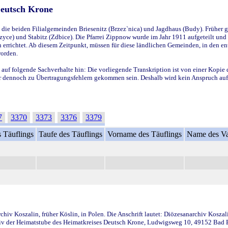
Deutsch Krone
ie beiden Filialgemeinden Briesenitz (Brzez`nica) und Jagdhaus (Budy). Früher g
yce) und Stabitz (Zdbice). Die Pfarrei Zippnow wurde im Jahr 1911 aufgeteilt und e
en errichtet. Ab diesem Zeitpunkt, müssen für diese ländlichen Gemeinden, in den
worden.
 auf folgende Sachverhalte hin: Die vorliegende Transkription ist von einer Kopie 
aber dennoch zu Übertragungsfehlern gekommen sein. Deshalb wird kein Anspruch auf 
7
3370
3373
3376
3379
 Täuflings
Taufe des Täuflings
Vorname des Täuflings
Name des Va
iv Koszalin, früher Köslin, in Polen. Die Anschrift lautet: Diözesanarchiv Koszal
v der Heimatstube des Heimatkreises Deutsch Krone, Ludwigsweg 10, 49152 Bad Ess