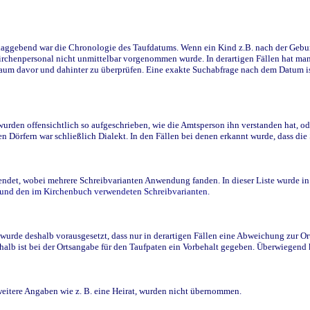
ggebend war die Chronologie des Taufdatums. Wenn ein Kind z.B. nach der Geburt 
rchenpersonal nicht unmittelbar vorgenommen wurde. In derartigen Fällen hat man d
raum davor und dahinter zu überprüfen. Eine exakte Suchabfrage nach dem Datum i
den offensichtlich so aufgeschrieben, wie die Amtsperson ihn verstanden hat, ode
n Dörfern war schließlich Dialekt. In den Fällen bei denen erkannt wurde, dass di
t, wobei mehrere Schreibvarianten Anwendung fanden. In dieser Liste wurde in de
n und den im Kirchenbuch verwendeten Schreibvarianten.
wurde deshalb vorausgesetzt, dass nur in derartigen Fällen eine Abweichung zur O
eshalb ist bei der Ortsangabe für den Taufpaten ein Vorbehalt gegeben. Überwiegen
weitere Angaben wie z. B. eine Heirat, wurden nicht übernommen.