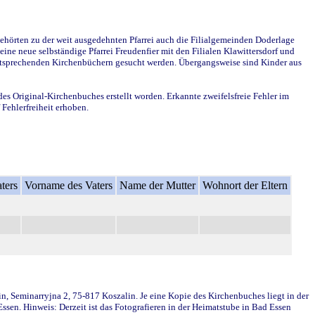
ehörten zu der weit ausgedehnten Pfarrei auch die Filialgemeinden Doderlage
ine neue selbständige Pfarrei Freudenfier mit den Filialen Klawittersdorf und
 entsprechenden Kirchenbüchern gesucht werden. Übergangsweise sind Kinder aus
des Original-Kirchenbuches erstellt worden. Erkannte zweifelsfreie Fehler im
Fehlerfreiheit erhoben.
ters
Vorname des Vaters
Name der Mutter
Wohnort der Eltern
in, Seminarryjna 2, 75-817 Koszalin. Je eine Kopie des Kirchenbuches liegt in der
en. Hinweis: Derzeit ist das Fotografieren in der Heimatstube in Bad Essen