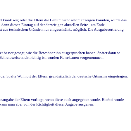
krank war, oder die Eltern die Geburt nicht sofort anzeigen konnten, wurde das
ann diesen Eintrag auf der derzeitigen aktuellen Seite - am Ende -
st aus technischen Gründen nur eingeschränkt möglich. Die Ausgabesortierung
r besser gesagt, wie die Bewohner ihn ausgesprochen haben. Später dann so
e Schreibweise nicht richtig ist, wurden Korrekturen vorgenommen.
r Spalte Wohnort der Eltern, grundsätzlich der deutsche Ortsname eingetragen.
rtsangabe der Eltern vorliegt, wenn diese auch angegeben wurde. Hierbei wurde
d kann man aber von der Richtigkeit dieser Angabe ausgehen.