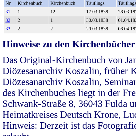
Nr
Kirchenbuch
Kirchenbuch
Täuflings
Täufling
31
1
12
17.03.1838
28.03.18
32
2
1
30.03.1838
01.04.18
33
2
2
29.03.1838
08.04.18
Hinweise zu den Kirchenbücher
Das Original-Kirchenbuch von Jan
Diözesanarchiv Koszalin, früher Kö
Diözesanarchiv Koszalin, Seminar
des Kirchenbuches liegt in der Fr
Schwank-Straße 8, 36043 Fulda u
Heimatkreises Deutsch Krone, Lu
Hinweis: Derzeit ist das Fotograf