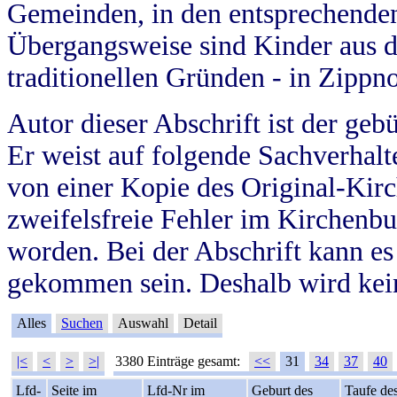
Gemeinden, in den entsprechende
Übergangsweise sind Kinder aus 
traditionellen Gründen - in Zippn
Autor dieser Abschrift ist der geb
Er weist auf folgende Sachverhalte
von einer Kopie des Original-Kirc
zweifelsfreie Fehler im Kirchenbuc
worden. Bei der Abschrift kann e
gekommen sein. Deshalb wird kein
Alles
Suchen
Auswahl
Detail
|<
<
>
>|
3380 Einträge gesamt:
<<
31
34
37
40
Lfd-
Seite im
Lfd-Nr im
Geburt des
Taufe de