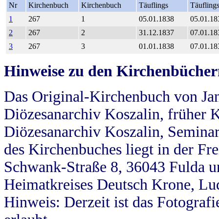
Nr
Kirchenbuch
Kirchenbuch
Täuflings
Täufling
1
267
1
05.01.1838
05.01.18
2
267
2
31.12.1837
07.01.18
3
267
3
01.01.1838
07.01.18
Hinweise zu den Kirchenbücher
Das Original-Kirchenbuch von Jan
Diözesanarchiv Koszalin, früher Kö
Diözesanarchiv Koszalin, Seminar
des Kirchenbuches liegt in der Fr
Schwank-Straße 8, 36043 Fulda u
Heimatkreises Deutsch Krone, Lu
Hinweis: Derzeit ist das Fotograf