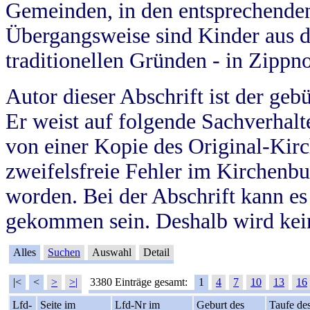
Gemeinden, in den entsprechende
Übergangsweise sind Kinder aus 
traditionellen Gründen - in Zippn
Autor dieser Abschrift ist der geb
Er weist auf folgende Sachverhalte
von einer Kopie des Original-Kirc
zweifelsfreie Fehler im Kirchenbuc
worden. Bei der Abschrift kann e
gekommen sein. Deshalb wird kein
Alles
Suchen
Auswahl
Detail
|<
<
>
>|
3380 Einträge gesamt:
1
4
7
10
13
16
Lfd-
Seite im
Lfd-Nr im
Geburt des
Taufe de