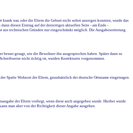
krank war, oder die Eltern die Geburt nicht sofort anzeigen konnten, wurde das
ann diesen Eintrag auf der derzeitigen aktuellen Seite - am Ende -
st aus technischen Gründen nur eingeschränkt möglich. Die Ausgabesortierung
r besser gesagt, wie die Bewohner ihn ausgesprochen haben. Später dann so
e Schreibweise nicht richtig ist, wurden Korrekturen vorgenommen.
r Spalte Wohnort der Eltern, grundsätzlich der deutsche Ortsname eingetragen.
rtsangabe der Eltern vorliegt, wenn diese auch angegeben wurde. Hierbei wurde
d kann man aber von der Richtigkeit dieser Angabe ausgehen.