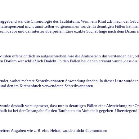
ggebend war die Chronologie des Taufdatums. Wenn ein Kind z.B. nach der Geburt 
rchenpersonal nicht unmittelbar vorgenommen wurde. In derartigen Fällen hat man d
raum davor und dahinter zu überprüfen. Eine exakte Suchabfrage nach dem Datum i
den offensichtlich so aufgeschrieben, wie die Amtsperson ihn verstanden hat, ode
n Dörfern war schließlich Dialekt. In den Fällen bei denen erkannt wurde, dass di
t, wobei mehrere Schreibvarianten Anwendung fanden. In dieser Liste wurde in de
n und den im Kirchenbuch verwendeten Schreibvarianten.
wurde deshalb vorausgesetzt, dass nur in derartigen Fällen eine Abweichung zur O
eshalb ist bei der Ortsangabe für den Taufpaten ein Vorbehalt gegeben. Überwiegen
weitere Angaben wie z. B. eine Heirat, wurden nicht übernommen.