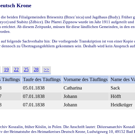
Deutsch Krone
ie beiden Filialgemeinden Briesenitz (Brzez`nica) und Jagdhaus (Budy). Früher g
yce) und Stabitz (Zdbice). Die Pfarrei Zippnow wurde im Jahr 1911 aufgeteilt und e
en errichtet. Ab diesem Zeitpunkt, müssen für diese ländlichen Gemeinden, in den
worden.
 auf folgende Sachverhalte hin: Die vorliegende Transkription ist von einer Kopie 
aber dennoch zu Übertragungsfehlern gekommen sein. Deshalb wird kein Anspruch auf 
19
22
25
28
>>
 Täuflings
Taufe des Täuflings
Vorname des Täuflings
Name des Va
8
05.01.1838
Catharina
Sack
7
07.01.1838
Johann
Höfft
8
07.01.1838
Johann
Heidkrüger
iv Koszalin, früher Köslin, in Polen. Die Anschrift lautet: Diözesanarchiv Koszal
v der Heimatstube des Heimatkreises Deutsch Krone, Ludwigsweg 10, 49152 Bad Ess