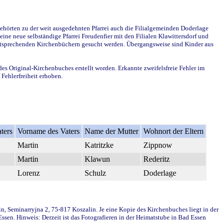
ehörten zu der weit ausgedehnten Pfarrei auch die Filialgemeinden Doderlage
ine neue selbständige Pfarrei Freudenfier mit den Filialen Klawittersdorf und
 entsprechenden Kirchenbüchern gesucht werden. Übergangsweise sind Kinder aus
des Original-Kirchenbuches erstellt worden. Erkannte zweifelsfreie Fehler im
Fehlerfreiheit erhoben.
ters
Vorname des Vaters
Name der Mutter
Wohnort der Eltern
Martin
Katritzke
Zippnow
Martin
Klawun
Rederitz
Lorenz
Schulz
Doderlage
in, Seminarryjna 2, 75-817 Koszalin. Je eine Kopie des Kirchenbuches liegt in der
en. Hinweis: Derzeit ist das Fotografieren in der Heimatstube in Bad Essen