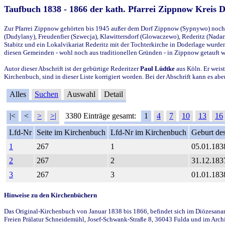
Taufbuch 1838 - 1866 der kath. Pfarrei Zippnow Kreis 
Zur Pfarrei Zippnow gehörten bis 1945 außer dem Dorf Zippnow (Sypnywo) noch d
(Dudylany), Freudenfier (Szwecja), Klawittersdorf (Glowaczewo), Rederitz (Nadarz
Stabitz und ein Lokalvikariat Rederitz mit der Tochterkirche in Doderlage wurd
diesen Gemeinden - wohl noch aus traditionellen Gründen - in Zippnow getauft 
Autor dieser Abschrift ist der gebürtige Rederitzer
Paul Lüdtke
aus Köln. Er weist
Kirchenbuch, sind in dieser Liste korrigiert worden. Bei der Abschrift kann es 
Alles
Suchen
Auswahl
Detail
|<
<
>
>|
3380 Einträge gesamt:
1
4
7
10
13
16
Lfd-Nr
Seite im Kirchenbuch
Lfd-Nr im Kirchenbuch
Geburt des
1
267
1
05.01.183
2
267
2
31.12.183
3
267
3
01.01.183
Hinweise zu den Kirchenbüchern
Das Original-Kirchenbuch von Januar 1838 bis 1866, befindet sich im Diözesanarch
Freien Prälatur Schneidemühl, Josef-Schwank-Straße 8, 36043 Fulda und im Archi