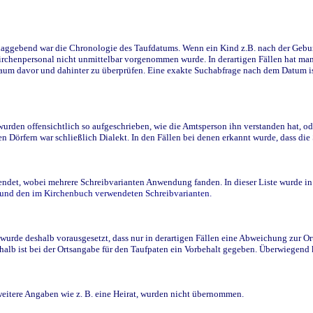
ggebend war die Chronologie des Taufdatums. Wenn ein Kind z.B. nach der Geburt 
rchenpersonal nicht unmittelbar vorgenommen wurde. In derartigen Fällen hat man d
raum davor und dahinter zu überprüfen. Eine exakte Suchabfrage nach dem Datum i
den offensichtlich so aufgeschrieben, wie die Amtsperson ihn verstanden hat, ode
n Dörfern war schließlich Dialekt. In den Fällen bei denen erkannt wurde, dass di
t, wobei mehrere Schreibvarianten Anwendung fanden. In dieser Liste wurde in de
n und den im Kirchenbuch verwendeten Schreibvarianten.
wurde deshalb vorausgesetzt, dass nur in derartigen Fällen eine Abweichung zur O
eshalb ist bei der Ortsangabe für den Taufpaten ein Vorbehalt gegeben. Überwiegen
weitere Angaben wie z. B. eine Heirat, wurden nicht übernommen.