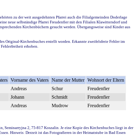
ehörten zu der weit ausgedehnten Pfarrei auch die Filialgemeinden Doderlage
ine neue selbständige Pfarrei Freudenfier mit den Filialen Klawittersdorf und
 entsprechenden Kirchenbüchern gesucht werden. Übergangsweise sind Kinder aus
des Original-Kirchenbuches erstellt worden. Erkannte zweifelsfreie Fehler im
Fehlerfreiheit erhoben.
ters
Vorname des Vaters
Name der Mutter
Wohnort der Eltern
Andreas
Schur
Freudenfier
Johann
Schmidt
Freudenfier
Andreas
Mudrow
Freudenfier
in, Seminarryjna 2, 75-817 Koszalin. Je eine Kopie des Kirchenbuches liegt in der
en. Hinweis: Derzeit ist das Fotografieren in der Heimatstube in Bad Essen