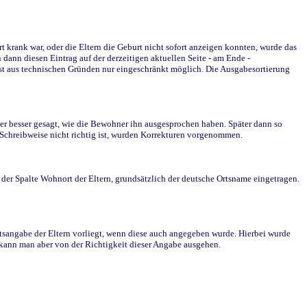
krank war, oder die Eltern die Geburt nicht sofort anzeigen konnten, wurde das
ann diesen Eintrag auf der derzeitigen aktuellen Seite - am Ende -
st aus technischen Gründen nur eingeschränkt möglich. Die Ausgabesortierung
r besser gesagt, wie die Bewohner ihn ausgesprochen haben. Später dann so
e Schreibweise nicht richtig ist, wurden Korrekturen vorgenommen.
r Spalte Wohnort der Eltern, grundsätzlich der deutsche Ortsname eingetragen.
rtsangabe der Eltern vorliegt, wenn diese auch angegeben wurde. Hierbei wurde
d kann man aber von der Richtigkeit dieser Angabe ausgehen.