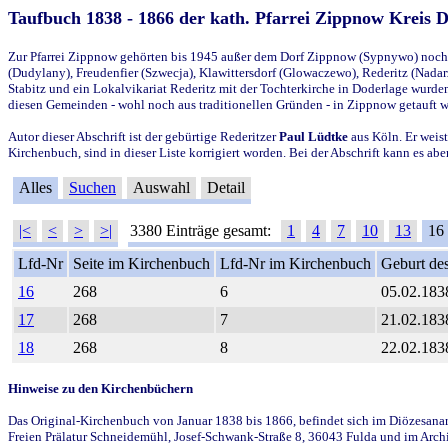
Taufbuch 1838 - 1866 der kath. Pfarrei Zippnow Kreis 
Zur Pfarrei Zippnow gehörten bis 1945 außer dem Dorf Zippnow (Sypnywo) noch d
(Dudylany), Freudenfier (Szwecja), Klawittersdorf (Glowaczewo), Rederitz (Nadarz
Stabitz und ein Lokalvikariat Rederitz mit der Tochterkirche in Doderlage wurd
diesen Gemeinden - wohl noch aus traditionellen Gründen - in Zippnow getauft 
Autor dieser Abschrift ist der gebürtige Rederitzer
Paul Lüdtke
aus Köln. Er weist
Kirchenbuch, sind in dieser Liste korrigiert worden. Bei der Abschrift kann es 
Alles
Suchen
Auswahl
Detail
|<
<
>
>|
3380 Einträge gesamt:
1
4
7
10
13
16
Lfd-Nr
Seite im Kirchenbuch
Lfd-Nr im Kirchenbuch
Geburt des
16
268
6
05.02.183
17
268
7
21.02.183
18
268
8
22.02.183
Hinweise zu den Kirchenbüchern
Das Original-Kirchenbuch von Januar 1838 bis 1866, befindet sich im Diözesanarch
Freien Prälatur Schneidemühl, Josef-Schwank-Straße 8, 36043 Fulda und im Archi