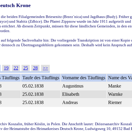
Deutsch Krone
ie beiden Filialgemeinden Briesenitz (Brzez`nica) und Jagdhaus (Budy). Früher g
yce) und Stabitz (Zdbice). Die Pfarrei Zippnow wurde im Jahr 1911 aufgeteilt und e
en errichtet. Ab diesem Zeitpunkt, müssen für diese ländlichen Gemeinden, in den
worden.
 auf folgende Sachverhalte hin: Die vorliegende Transkription ist von einer Kopie 
aber dennoch zu Übertragungsfehlern gekommen sein. Deshalb wird kein Anspruch auf 
19
22
25
28
>>
 Täuflings
Taufe des Täuflings
Vorname des Täuflings
Name des Va
8
05.02.1838
Augustinus
Manke
8
25.02.1838
Elisabeth
Warnke
8
25.02.1838
Andreas
Riemer
iv Koszalin, früher Köslin, in Polen. Die Anschrift lautet: Diözesanarchiv Koszal
v der Heimatstube des Heimatkreises Deutsch Krone, Ludwigsweg 10, 49152 Bad Ess