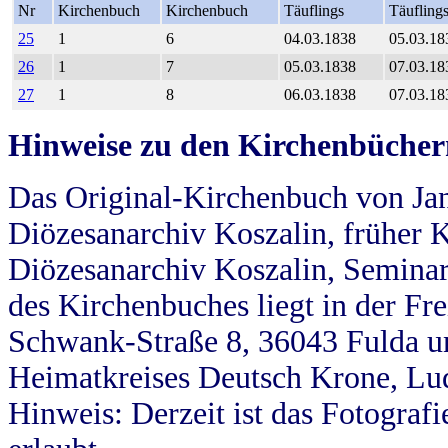
Nr
Kirchenbuch
Kirchenbuch
Täuflings
Täufling
25
1
6
04.03.1838
05.03.18
26
1
7
05.03.1838
07.03.18
27
1
8
06.03.1838
07.03.18
Hinweise zu den Kirchenbücher
Das Original-Kirchenbuch von Jan
Diözesanarchiv Koszalin, früher Kö
Diözesanarchiv Koszalin, Seminar
des Kirchenbuches liegt in der Fr
Schwank-Straße 8, 36043 Fulda u
Heimatkreises Deutsch Krone, Lu
Hinweis: Derzeit ist das Fotograf