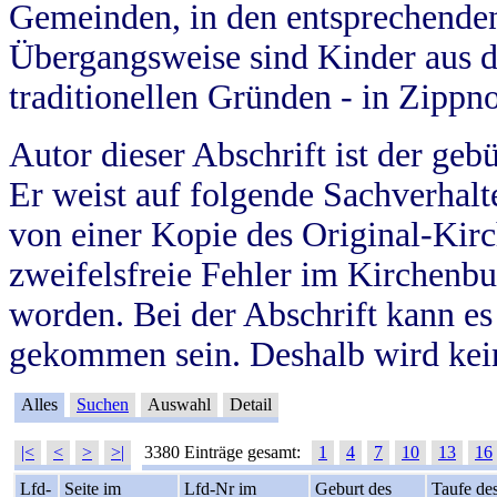
Gemeinden, in den entsprechende
Übergangsweise sind Kinder aus 
traditionellen Gründen - in Zippn
Autor dieser Abschrift ist der geb
Er weist auf folgende Sachverhalte
von einer Kopie des Original-Kirc
zweifelsfreie Fehler im Kirchenbuc
worden. Bei der Abschrift kann e
gekommen sein. Deshalb wird kein
Alles
Suchen
Auswahl
Detail
|<
<
>
>|
3380 Einträge gesamt:
1
4
7
10
13
16
Lfd-
Seite im
Lfd-Nr im
Geburt des
Taufe de