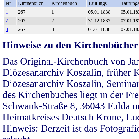
Nr
Kirchenbuch
Kirchenbuch
Täuflings
Täufling
1
267
1
05.01.1838
05.01.18
2
267
2
31.12.1837
07.01.18
3
267
3
01.01.1838
07.01.18
Hinweise zu den Kirchenbücher
Das Original-Kirchenbuch von Jan
Diözesanarchiv Koszalin, früher Kö
Diözesanarchiv Koszalin, Seminar
des Kirchenbuches liegt in der Fr
Schwank-Straße 8, 36043 Fulda u
Heimatkreises Deutsch Krone, Lu
Hinweis: Derzeit ist das Fotograf