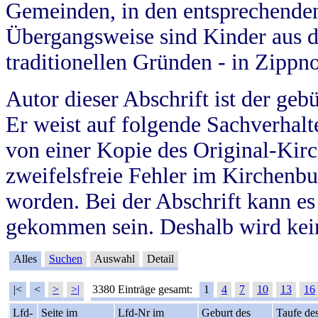
Gemeinden, in den entsprechende
Übergangsweise sind Kinder aus 
traditionellen Gründen - in Zippn
Autor dieser Abschrift ist der geb
Er weist auf folgende Sachverhalte
von einer Kopie des Original-Kirc
zweifelsfreie Fehler im Kirchenbuc
worden. Bei der Abschrift kann e
gekommen sein. Deshalb wird kein
Alles
Suchen
Auswahl
Detail
|<
<
>
>|
3380 Einträge gesamt:
1
4
7
10
13
16
Lfd-
Seite im
Lfd-Nr im
Geburt des
Taufe de