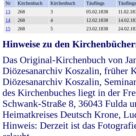
Nr
Kirchenbuch
Kirchenbuch
Täuflings
Täufling
13
268
3
05.02.1838
11.02.18
14
268
4
12.02.1838
14.02.18
15
268
5
23.02.1838
24.02.18
Hinweise zu den Kirchenbücher
Das Original-Kirchenbuch von Jan
Diözesanarchiv Koszalin, früher Kö
Diözesanarchiv Koszalin, Seminar
des Kirchenbuches liegt in der Fr
Schwank-Straße 8, 36043 Fulda u
Heimatkreises Deutsch Krone, Lu
Hinweis: Derzeit ist das Fotograf