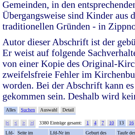
Gemeinden, in den entsprechende
Übergangsweise sind Kinder aus 
traditionellen Gründen - in Zippn
Autor dieser Abschrift ist der geb
Er weist auf folgende Sachverhalte
von einer Kopie des Original-Kirc
zweifelsfreie Fehler im Kirchenbuc
worden. Bei der Abschrift kann e
gekommen sein. Deshalb wird kein
Alles
Suchen
Auswahl
Detail
|<
<
>
>|
3380 Einträge gesamt:
1
4
7
10
13
16
Lfd-
Seite im
Lfd-Nr im
Geburt des
Taufe de