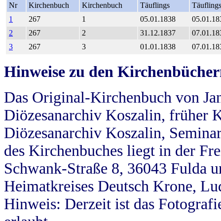
Nr
Kirchenbuch
Kirchenbuch
Täuflings
Täufling
1
267
1
05.01.1838
05.01.18
2
267
2
31.12.1837
07.01.18
3
267
3
01.01.1838
07.01.18
Hinweise zu den Kirchenbücher
Das Original-Kirchenbuch von Jan
Diözesanarchiv Koszalin, früher Kö
Diözesanarchiv Koszalin, Seminar
des Kirchenbuches liegt in der Fr
Schwank-Straße 8, 36043 Fulda u
Heimatkreises Deutsch Krone, Lu
Hinweis: Derzeit ist das Fotograf