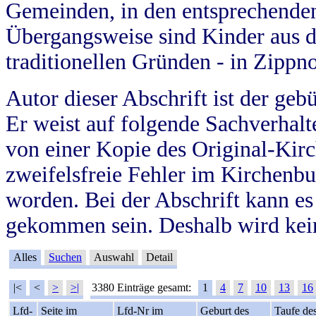
Gemeinden, in den entsprechende
Übergangsweise sind Kinder aus 
traditionellen Gründen - in Zippn
Autor dieser Abschrift ist der geb
Er weist auf folgende Sachverhalte
von einer Kopie des Original-Kirc
zweifelsfreie Fehler im Kirchenbuc
worden. Bei der Abschrift kann e
gekommen sein. Deshalb wird kein
Alles
Suchen
Auswahl
Detail
|<
<
>
>|
3380 Einträge gesamt:
1
4
7
10
13
16
Lfd-
Seite im
Lfd-Nr im
Geburt des
Taufe de