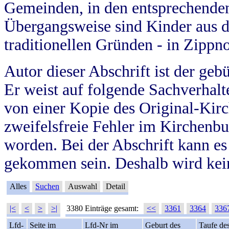
Gemeinden, in den entsprechende
Übergangsweise sind Kinder aus 
traditionellen Gründen - in Zippn
Autor dieser Abschrift ist der geb
Er weist auf folgende Sachverhalte
von einer Kopie des Original-Kirc
zweifelsfreie Fehler im Kirchenbuc
worden. Bei der Abschrift kann e
gekommen sein. Deshalb wird kein
Alles
Suchen
Auswahl
Detail
|<
<
>
>|
3380 Einträge gesamt:
<<
3361
3364
336
Lfd-
Seite im
Lfd-Nr im
Geburt des
Taufe de