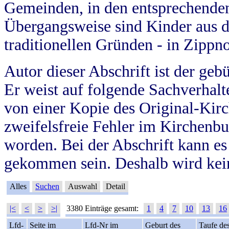
Gemeinden, in den entsprechende
Übergangsweise sind Kinder aus 
traditionellen Gründen - in Zippn
Autor dieser Abschrift ist der geb
Er weist auf folgende Sachverhalte
von einer Kopie des Original-Kirc
zweifelsfreie Fehler im Kirchenbuc
worden. Bei der Abschrift kann e
gekommen sein. Deshalb wird kein
Alles
Suchen
Auswahl
Detail
|<
<
>
>|
3380 Einträge gesamt:
1
4
7
10
13
16
Lfd-
Seite im
Lfd-Nr im
Geburt des
Taufe de