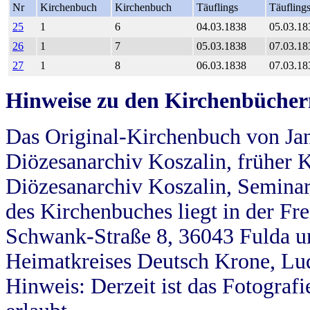
Nr
Kirchenbuch
Kirchenbuch
Täuflings
Täufling
25
1
6
04.03.1838
05.03.18
26
1
7
05.03.1838
07.03.18
27
1
8
06.03.1838
07.03.18
Hinweise zu den Kirchenbücher
Das Original-Kirchenbuch von Jan
Diözesanarchiv Koszalin, früher Kö
Diözesanarchiv Koszalin, Seminar
des Kirchenbuches liegt in der Fr
Schwank-Straße 8, 36043 Fulda u
Heimatkreises Deutsch Krone, Lu
Hinweis: Derzeit ist das Fotograf