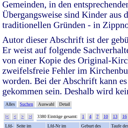
Gemeinden, in den entsprechende
Übergangsweise sind Kinder aus 
traditionellen Gründen - in Zippn
Autor dieser Abschrift ist der geb
Er weist auf folgende Sachverhalte
von einer Kopie des Original-Kirc
zweifelsfreie Fehler im Kirchenbuc
worden. Bei der Abschrift kann e
gekommen sein. Deshalb wird kein
Alles
Suchen
Auswahl
Detail
|<
<
>
>|
3380 Einträge gesamt:
1
4
7
10
13
16
Lfd-
Seite im
Lfd-Nr im
Geburt des
Taufe de