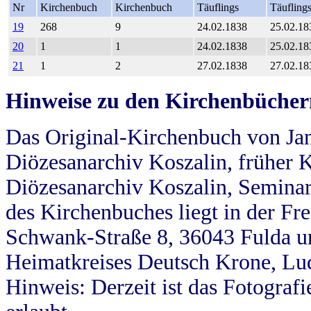
Nr
Kirchenbuch
Kirchenbuch
Täuflings
Täufling
19
268
9
24.02.1838
25.02.18
20
1
1
24.02.1838
25.02.18
21
1
2
27.02.1838
27.02.18
Hinweise zu den Kirchenbücher
Das Original-Kirchenbuch von Jan
Diözesanarchiv Koszalin, früher Kö
Diözesanarchiv Koszalin, Seminar
des Kirchenbuches liegt in der Fr
Schwank-Straße 8, 36043 Fulda u
Heimatkreises Deutsch Krone, Lu
Hinweis: Derzeit ist das Fotograf