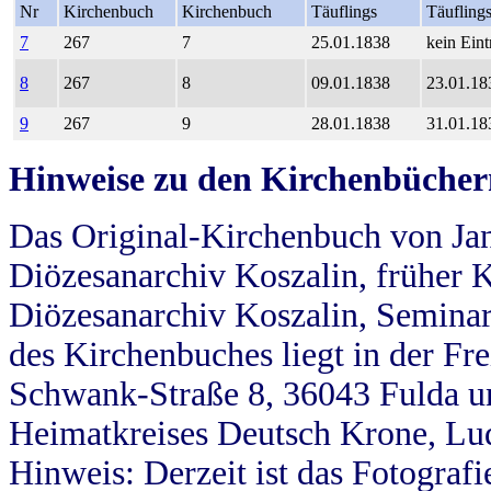
Nr
Kirchenbuch
Kirchenbuch
Täuflings
Täufling
7
267
7
25.01.1838
kein Eint
8
267
8
09.01.1838
23.01.18
9
267
9
28.01.1838
31.01.18
Hinweise zu den Kirchenbücher
Das Original-Kirchenbuch von Jan
Diözesanarchiv Koszalin, früher Kö
Diözesanarchiv Koszalin, Seminar
des Kirchenbuches liegt in der Fr
Schwank-Straße 8, 36043 Fulda u
Heimatkreises Deutsch Krone, Lu
Hinweis: Derzeit ist das Fotograf