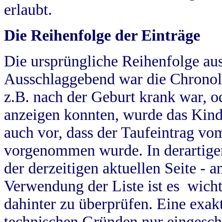
erlaubt.
Die Reihenfolge der Einträge
Die ursprüngliche Reihenfolge au
Ausschlaggebend war die Chronol
z.B. nach der Geburt krank war, od
anzeigen konnten, wurde das Kind
auch vor, dass der Taufeintrag vo
vorgenommen wurde. In derartigen
der derzeitigen aktuellen Seite -
Verwendung der Liste ist es wich
dahinter zu überprüfen. Eine exa
technischen Gründen nur eingesch