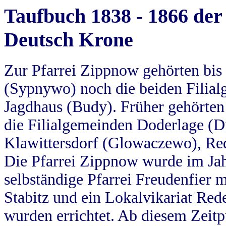
Taufbuch 1838 - 1866 der
Deutsch Krone
Zur Pfarrei Zippnow gehörten bi
(Sypnywo) noch die beiden Filial
Jagdhaus (Budy). Früher gehörten 
die Filialgemeinden Doderlage (D
Klawittersdorf (Glowaczewo), Red
Die Pfarrei Zippnow wurde im Jah
selbständige Pfarrei Freudenfier m
Stabitz und ein Lokalvikariat Red
wurden errichtet. Ab diesem Zeitp