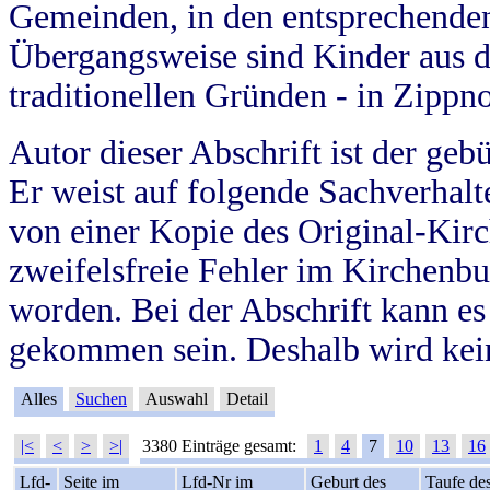
Gemeinden, in den entsprechende
Übergangsweise sind Kinder aus 
traditionellen Gründen - in Zippn
Autor dieser Abschrift ist der geb
Er weist auf folgende Sachverhalte
von einer Kopie des Original-Kirc
zweifelsfreie Fehler im Kirchenbuc
worden. Bei der Abschrift kann e
gekommen sein. Deshalb wird kein
Alles
Suchen
Auswahl
Detail
|<
<
>
>|
3380 Einträge gesamt:
1
4
7
10
13
16
Lfd-
Seite im
Lfd-Nr im
Geburt des
Taufe de