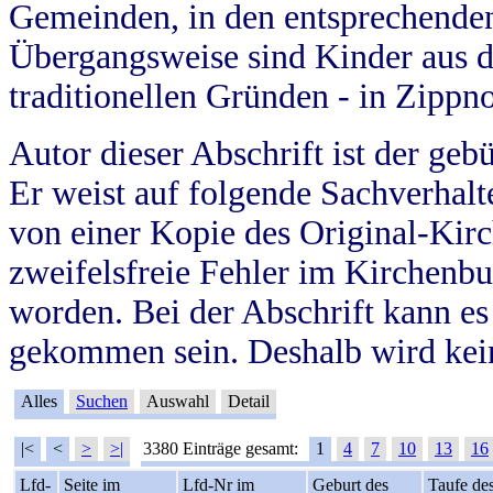
Gemeinden, in den entsprechende
Übergangsweise sind Kinder aus 
traditionellen Gründen - in Zippn
Autor dieser Abschrift ist der geb
Er weist auf folgende Sachverhalte
von einer Kopie des Original-Kirc
zweifelsfreie Fehler im Kirchenbuc
worden. Bei der Abschrift kann e
gekommen sein. Deshalb wird kein
Alles
Suchen
Auswahl
Detail
|<
<
>
>|
3380 Einträge gesamt:
1
4
7
10
13
16
Lfd-
Seite im
Lfd-Nr im
Geburt des
Taufe de