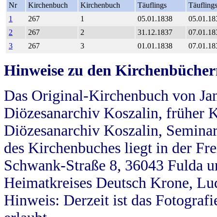
Nr
Kirchenbuch
Kirchenbuch
Täuflings
Täufling
1
267
1
05.01.1838
05.01.18
2
267
2
31.12.1837
07.01.18
3
267
3
01.01.1838
07.01.18
Hinweise zu den Kirchenbücher
Das Original-Kirchenbuch von Jan
Diözesanarchiv Koszalin, früher Kö
Diözesanarchiv Koszalin, Seminar
des Kirchenbuches liegt in der Fr
Schwank-Straße 8, 36043 Fulda u
Heimatkreises Deutsch Krone, Lu
Hinweis: Derzeit ist das Fotograf