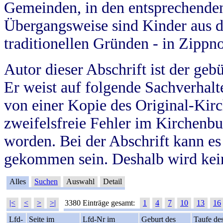
Gemeinden, in den entsprechende
Übergangsweise sind Kinder aus 
traditionellen Gründen - in Zippn
Autor dieser Abschrift ist der geb
Er weist auf folgende Sachverhalte
von einer Kopie des Original-Kirc
zweifelsfreie Fehler im Kirchenbuc
worden. Bei der Abschrift kann e
gekommen sein. Deshalb wird kein
Alles
Suchen
Auswahl
Detail
|<
<
>
>|
3380 Einträge gesamt:
1
4
7
10
13
16
Lfd-
Seite im
Lfd-Nr im
Geburt des
Taufe de