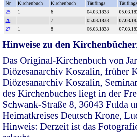
Nr
Kirchenbuch
Kirchenbuch
Täuflings
Täufling
25
1
6
04.03.1838
05.03.18
26
1
7
05.03.1838
07.03.18
27
1
8
06.03.1838
07.03.18
Hinweise zu den Kirchenbücher
Das Original-Kirchenbuch von Jan
Diözesanarchiv Koszalin, früher Kö
Diözesanarchiv Koszalin, Seminar
des Kirchenbuches liegt in der Fr
Schwank-Straße 8, 36043 Fulda u
Heimatkreises Deutsch Krone, Lu
Hinweis: Derzeit ist das Fotograf