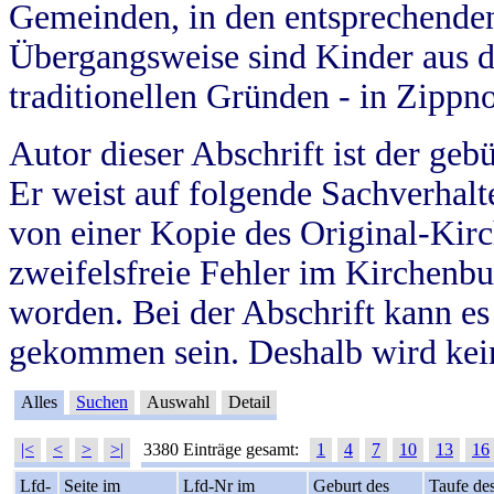
Gemeinden, in den entsprechende
Übergangsweise sind Kinder aus 
traditionellen Gründen - in Zippn
Autor dieser Abschrift ist der geb
Er weist auf folgende Sachverhalte
von einer Kopie des Original-Kirc
zweifelsfreie Fehler im Kirchenbuc
worden. Bei der Abschrift kann e
gekommen sein. Deshalb wird kein
Alles
Suchen
Auswahl
Detail
|<
<
>
>|
3380 Einträge gesamt:
1
4
7
10
13
16
Lfd-
Seite im
Lfd-Nr im
Geburt des
Taufe de