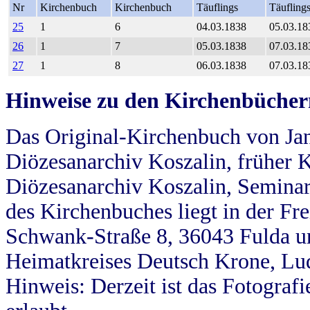
Nr
Kirchenbuch
Kirchenbuch
Täuflings
Täufling
25
1
6
04.03.1838
05.03.18
26
1
7
05.03.1838
07.03.18
27
1
8
06.03.1838
07.03.18
Hinweise zu den Kirchenbücher
Das Original-Kirchenbuch von Jan
Diözesanarchiv Koszalin, früher Kö
Diözesanarchiv Koszalin, Seminar
des Kirchenbuches liegt in der Fr
Schwank-Straße 8, 36043 Fulda u
Heimatkreises Deutsch Krone, Lu
Hinweis: Derzeit ist das Fotograf