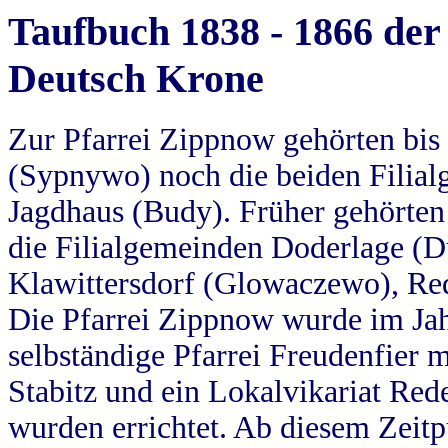
Taufbuch 1838 - 1866 der
Deutsch Krone
Zur Pfarrei Zippnow gehörten bi
(Sypnywo) noch die beiden Filial
Jagdhaus (Budy). Früher gehörten 
die Filialgemeinden Doderlage (D
Klawittersdorf (Glowaczewo), Red
Die Pfarrei Zippnow wurde im Jah
selbständige Pfarrei Freudenfier m
Stabitz und ein Lokalvikariat Red
wurden errichtet. Ab diesem Zeitp