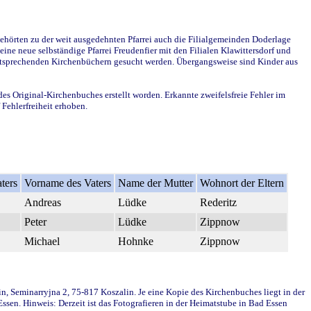
ehörten zu der weit ausgedehnten Pfarrei auch die Filialgemeinden Doderlage
ine neue selbständige Pfarrei Freudenfier mit den Filialen Klawittersdorf und
 entsprechenden Kirchenbüchern gesucht werden. Übergangsweise sind Kinder aus
des Original-Kirchenbuches erstellt worden. Erkannte zweifelsfreie Fehler im
Fehlerfreiheit erhoben.
ters
Vorname des Vaters
Name der Mutter
Wohnort der Eltern
Andreas
Lüdke
Rederitz
Peter
Lüdke
Zippnow
Michael
Hohnke
Zippnow
in, Seminarryjna 2, 75-817 Koszalin. Je eine Kopie des Kirchenbuches liegt in der
en. Hinweis: Derzeit ist das Fotografieren in der Heimatstube in Bad Essen