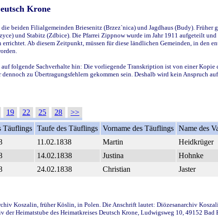
Deutsch Krone
ie beiden Filialgemeinden Briesenitz (Brzez`nica) und Jagdhaus (Budy). Früher g
yce) und Stabitz (Zdbice). Die Pfarrei Zippnow wurde im Jahr 1911 aufgeteilt und e
en errichtet. Ab diesem Zeitpunkt, müssen für diese ländlichen Gemeinden, in den
worden.
 auf folgende Sachverhalte hin: Die vorliegende Transkription ist von einer Kopie 
aber dennoch zu Übertragungsfehlern gekommen sein. Deshalb wird kein Anspruch auf 
19
22
25
28
>>
 Täuflings
Taufe des Täuflings
Vorname des Täuflings
Name des Va
8
11.02.1838
Martin
Heidkrüger
8
14.02.1838
Justina
Hohnke
8
24.02.1838
Christian
Jaster
iv Koszalin, früher Köslin, in Polen. Die Anschrift lautet: Diözesanarchiv Koszal
v der Heimatstube des Heimatkreises Deutsch Krone, Ludwigsweg 10, 49152 Bad Ess