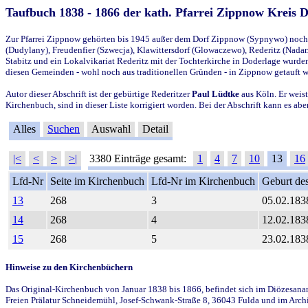
Taufbuch 1838 - 1866 der kath. Pfarrei Zippnow Kreis 
Zur Pfarrei Zippnow gehörten bis 1945 außer dem Dorf Zippnow (Sypnywo) noch d
(Dudylany), Freudenfier (Szwecja), Klawittersdorf (Glowaczewo), Rederitz (Nadarz
Stabitz und ein Lokalvikariat Rederitz mit der Tochterkirche in Doderlage wurd
diesen Gemeinden - wohl noch aus traditionellen Gründen - in Zippnow getauft 
Autor dieser Abschrift ist der gebürtige Rederitzer
Paul Lüdtke
aus Köln. Er weist
Kirchenbuch, sind in dieser Liste korrigiert worden. Bei der Abschrift kann es 
Alles
Suchen
Auswahl
Detail
|<
<
>
>|
3380 Einträge gesamt:
1
4
7
10
13
16
Lfd-Nr
Seite im Kirchenbuch
Lfd-Nr im Kirchenbuch
Geburt des
13
268
3
05.02.183
14
268
4
12.02.183
15
268
5
23.02.183
Hinweise zu den Kirchenbüchern
Das Original-Kirchenbuch von Januar 1838 bis 1866, befindet sich im Diözesanarch
Freien Prälatur Schneidemühl, Josef-Schwank-Straße 8, 36043 Fulda und im Archi