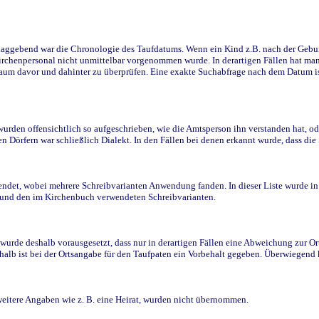
ggebend war die Chronologie des Taufdatums. Wenn ein Kind z.B. nach der Geburt 
rchenpersonal nicht unmittelbar vorgenommen wurde. In derartigen Fällen hat man d
raum davor und dahinter zu überprüfen. Eine exakte Suchabfrage nach dem Datum i
den offensichtlich so aufgeschrieben, wie die Amtsperson ihn verstanden hat, ode
n Dörfern war schließlich Dialekt. In den Fällen bei denen erkannt wurde, dass di
t, wobei mehrere Schreibvarianten Anwendung fanden. In dieser Liste wurde in de
n und den im Kirchenbuch verwendeten Schreibvarianten.
wurde deshalb vorausgesetzt, dass nur in derartigen Fällen eine Abweichung zur O
eshalb ist bei der Ortsangabe für den Taufpaten ein Vorbehalt gegeben. Überwiegen
weitere Angaben wie z. B. eine Heirat, wurden nicht übernommen.