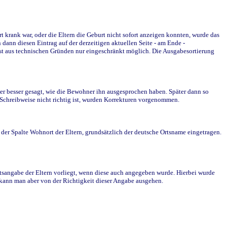
krank war, oder die Eltern die Geburt nicht sofort anzeigen konnten, wurde das
ann diesen Eintrag auf der derzeitigen aktuellen Seite - am Ende -
st aus technischen Gründen nur eingeschränkt möglich. Die Ausgabesortierung
r besser gesagt, wie die Bewohner ihn ausgesprochen haben. Später dann so
e Schreibweise nicht richtig ist, wurden Korrekturen vorgenommen.
r Spalte Wohnort der Eltern, grundsätzlich der deutsche Ortsname eingetragen.
rtsangabe der Eltern vorliegt, wenn diese auch angegeben wurde. Hierbei wurde
d kann man aber von der Richtigkeit dieser Angabe ausgehen.