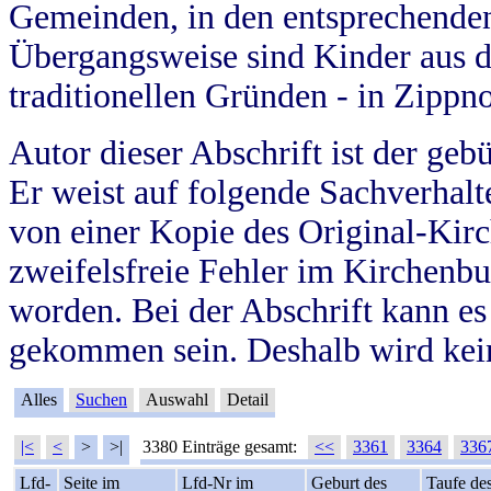
Gemeinden, in den entsprechende
Übergangsweise sind Kinder aus 
traditionellen Gründen - in Zippn
Autor dieser Abschrift ist der geb
Er weist auf folgende Sachverhalte
von einer Kopie des Original-Kirc
zweifelsfreie Fehler im Kirchenbuc
worden. Bei der Abschrift kann e
gekommen sein. Deshalb wird kein
Alles
Suchen
Auswahl
Detail
|<
<
>
>|
3380 Einträge gesamt:
<<
3361
3364
336
Lfd-
Seite im
Lfd-Nr im
Geburt des
Taufe de