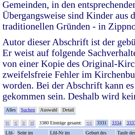
Gemeinden, in den entsprechende
Übergangsweise sind Kinder aus 
traditionellen Gründen - in Zippn
Autor dieser Abschrift ist der geb
Er weist auf folgende Sachverhalte
von einer Kopie des Original-Kirc
zweifelsfreie Fehler im Kirchenbuc
worden. Bei der Abschrift kann e
gekommen sein. Deshalb wird kein
Alles
Suchen
Auswahl
Detail
|<
<
>
>|
3380 Einträge gesamt:
<<
3331
3334
333
Lfd-
Seite im
Lfd-Nr im
Geburt des
Taufe de