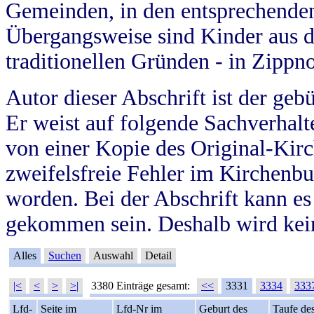
Gemeinden, in den entsprechende
Übergangsweise sind Kinder aus 
traditionellen Gründen - in Zippn
Autor dieser Abschrift ist der geb
Er weist auf folgende Sachverhalte
von einer Kopie des Original-Kirc
zweifelsfreie Fehler im Kirchenbuc
worden. Bei der Abschrift kann e
gekommen sein. Deshalb wird kein
Alles
Suchen
Auswahl
Detail
|<
<
>
>|
3380 Einträge gesamt:
<<
3331
3334
333
Lfd-
Seite im
Lfd-Nr im
Geburt des
Taufe de