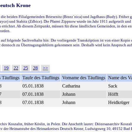
Deutsch Krone
ie beiden Filialgemeinden Briesenitz (Brzez`nica) und Jagdhaus (Budy). Früher g
yce) und Stabitz (Zdbice). Die Pfarrei Zippnow wurde im Jahr 1911 aufgeteilt und e
en errichtet. Ab diesem Zeitpunkt, müssen für diese ländlichen Gemeinden, in den
worden.
 auf folgende Sachverhalte hin: Die vorliegende Transkription ist von einer Kopie 
aber dennoch zu Übertragungsfehlern gekommen sein. Deshalb wird kein Anspruch auf 
19
22
25
28
>>
 Täuflings
Taufe des Täuflings
Vorname des Täuflings
Name des Va
8
05.01.1838
Catharina
Sack
7
07.01.1838
Johann
Höfft
8
07.01.1838
Johann
Heidkrüger
iv Koszalin, früher Köslin, in Polen. Die Anschrift lautet: Diözesanarchiv Koszal
v der Heimatstube des Heimatkreises Deutsch Krone, Ludwigsweg 10, 49152 Bad Ess