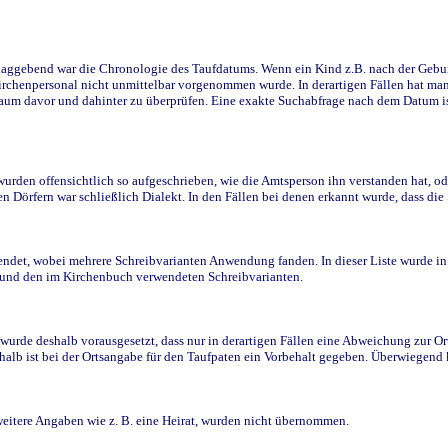
ggebend war die Chronologie des Taufdatums. Wenn ein Kind z.B. nach der Geburt 
rchenpersonal nicht unmittelbar vorgenommen wurde. In derartigen Fällen hat man d
raum davor und dahinter zu überprüfen. Eine exakte Suchabfrage nach dem Datum i
den offensichtlich so aufgeschrieben, wie die Amtsperson ihn verstanden hat, ode
n Dörfern war schließlich Dialekt. In den Fällen bei denen erkannt wurde, dass di
t, wobei mehrere Schreibvarianten Anwendung fanden. In dieser Liste wurde in de
n und den im Kirchenbuch verwendeten Schreibvarianten.
wurde deshalb vorausgesetzt, dass nur in derartigen Fällen eine Abweichung zur O
eshalb ist bei der Ortsangabe für den Taufpaten ein Vorbehalt gegeben. Überwiegen
weitere Angaben wie z. B. eine Heirat, wurden nicht übernommen.