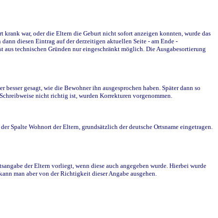
krank war, oder die Eltern die Geburt nicht sofort anzeigen konnten, wurde das
ann diesen Eintrag auf der derzeitigen aktuellen Seite - am Ende -
st aus technischen Gründen nur eingeschränkt möglich. Die Ausgabesortierung
r besser gesagt, wie die Bewohner ihn ausgesprochen haben. Später dann so
e Schreibweise nicht richtig ist, wurden Korrekturen vorgenommen.
r Spalte Wohnort der Eltern, grundsätzlich der deutsche Ortsname eingetragen.
rtsangabe der Eltern vorliegt, wenn diese auch angegeben wurde. Hierbei wurde
d kann man aber von der Richtigkeit dieser Angabe ausgehen.