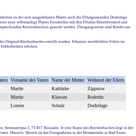
ehörten zu der weit ausgedehnten Pfarrei auch die Filialgemeinden Doderlage
ine neue selbständige Pfarrei Freudenfier mit den Filialen Klawittersdorf und
 entsprechenden Kirchenbüchern gesucht werden. Übergangsweise sind Kinder aus
des Original-Kirchenbuches erstellt worden. Erkannte zweifelsfreie Fehler im
Fehlerfreiheit erhoben.
ters
Vorname des Vaters
Name der Mutter
Wohnort der Eltern
Martin
Katritzke
Zippnow
Martin
Klawun
Rederitz
Lorenz
Schulz
Doderlage
in, Seminarryjna 2, 75-817 Koszalin. Je eine Kopie des Kirchenbuches liegt in der
en. Hinweis: Derzeit ist das Fotografieren in der Heimatstube in Bad Essen