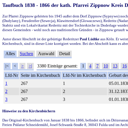
Taufbuch 1838 - 1866 der kath. Pfarrei Zippnow Kreis 
Zur Pfarrei Zippnow gehörten bis 1945 außer dem Dorf Zippnow (Sypnywo) noch d
(Dudylany), Freudenfier (Szwecja), Klawittersdorf (Glowaczewo), Rederitz (Nadarz
Stabitz und ein Lokalvikariat Rederitz mit der Tochterkirche in Doderlage wurd
diesen Gemeinden - wohl noch aus traditionellen Gründen - in Zippnow getauft 
Autor dieser Abschrift ist der gebürtige Rederitzer
Paul Lüdtke
aus Köln. Er weist
Kirchenbuch, sind in dieser Liste korrigiert worden. Bei der Abschrift kann es 
Alles
Suchen
Auswahl
Detail
|<
<
>
>|
3380 Einträge gesamt:
1
4
7
10
13
16
Lfd-Nr
Seite im Kirchenbuch
Lfd-Nr im Kirchenbuch
Geburt des
1
267
1
05.01.183
2
267
2
31.12.183
3
267
3
01.01.183
Hinweise zu den Kirchenbüchern
Das Original-Kirchenbuch von Januar 1838 bis 1866, befindet sich im Diözesanarch
Freien Prälatur Schneidemühl, Josef-Schwank-Straße 8, 36043 Fulda und im Archi