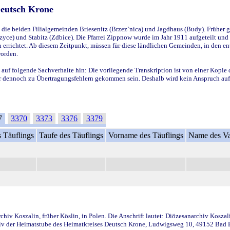
Deutsch Krone
ie beiden Filialgemeinden Briesenitz (Brzez`nica) und Jagdhaus (Budy). Früher g
yce) und Stabitz (Zdbice). Die Pfarrei Zippnow wurde im Jahr 1911 aufgeteilt und e
en errichtet. Ab diesem Zeitpunkt, müssen für diese ländlichen Gemeinden, in den
worden.
 auf folgende Sachverhalte hin: Die vorliegende Transkription ist von einer Kopie 
aber dennoch zu Übertragungsfehlern gekommen sein. Deshalb wird kein Anspruch auf 
7
3370
3373
3376
3379
 Täuflings
Taufe des Täuflings
Vorname des Täuflings
Name des Va
iv Koszalin, früher Köslin, in Polen. Die Anschrift lautet: Diözesanarchiv Koszal
v der Heimatstube des Heimatkreises Deutsch Krone, Ludwigsweg 10, 49152 Bad Ess