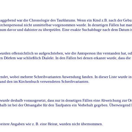
ggebend war die Chronologie des Taufdatums. Wenn ein Kind z.B. nach der Geburt 
rchenpersonal nicht unmittelbar vorgenommen wurde. In derartigen Fällen hat man d
raum davor und dahinter zu überprüfen. Eine exakte Suchabfrage nach dem Datum i
den offensichtlich so aufgeschrieben, wie die Amtsperson ihn verstanden hat, ode
n Dörfern war schließlich Dialekt. In den Fällen bei denen erkannt wurde, dass di
t, wobei mehrere Schreibvarianten Anwendung fanden. In dieser Liste wurde in de
n und den im Kirchenbuch verwendeten Schreibvarianten.
wurde deshalb vorausgesetzt, dass nur in derartigen Fällen eine Abweichung zur O
eshalb ist bei der Ortsangabe für den Taufpaten ein Vorbehalt gegeben. Überwiegen
weitere Angaben wie z. B. eine Heirat, wurden nicht übernommen.