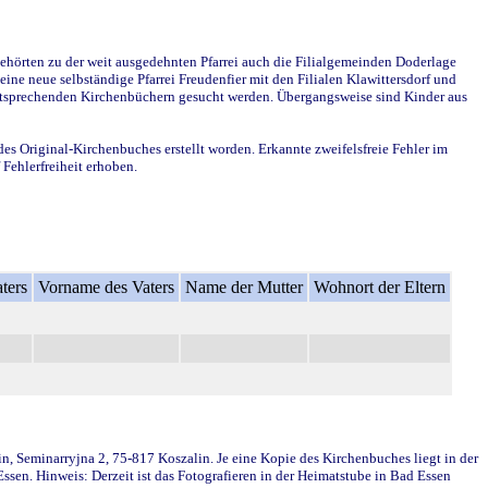
ehörten zu der weit ausgedehnten Pfarrei auch die Filialgemeinden Doderlage
ine neue selbständige Pfarrei Freudenfier mit den Filialen Klawittersdorf und
 entsprechenden Kirchenbüchern gesucht werden. Übergangsweise sind Kinder aus
des Original-Kirchenbuches erstellt worden. Erkannte zweifelsfreie Fehler im
Fehlerfreiheit erhoben.
ters
Vorname des Vaters
Name der Mutter
Wohnort der Eltern
in, Seminarryjna 2, 75-817 Koszalin. Je eine Kopie des Kirchenbuches liegt in der
en. Hinweis: Derzeit ist das Fotografieren in der Heimatstube in Bad Essen