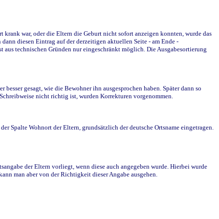
krank war, oder die Eltern die Geburt nicht sofort anzeigen konnten, wurde das
ann diesen Eintrag auf der derzeitigen aktuellen Seite - am Ende -
st aus technischen Gründen nur eingeschränkt möglich. Die Ausgabesortierung
r besser gesagt, wie die Bewohner ihn ausgesprochen haben. Später dann so
e Schreibweise nicht richtig ist, wurden Korrekturen vorgenommen.
r Spalte Wohnort der Eltern, grundsätzlich der deutsche Ortsname eingetragen.
rtsangabe der Eltern vorliegt, wenn diese auch angegeben wurde. Hierbei wurde
d kann man aber von der Richtigkeit dieser Angabe ausgehen.