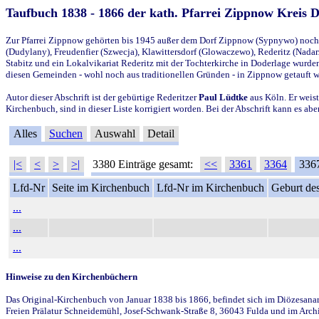
Taufbuch 1838 - 1866 der kath. Pfarrei Zippnow Kreis 
Zur Pfarrei Zippnow gehörten bis 1945 außer dem Dorf Zippnow (Sypnywo) noch d
(Dudylany), Freudenfier (Szwecja), Klawittersdorf (Glowaczewo), Rederitz (Nadarz
Stabitz und ein Lokalvikariat Rederitz mit der Tochterkirche in Doderlage wurd
diesen Gemeinden - wohl noch aus traditionellen Gründen - in Zippnow getauft 
Autor dieser Abschrift ist der gebürtige Rederitzer
Paul Lüdtke
aus Köln. Er weist
Kirchenbuch, sind in dieser Liste korrigiert worden. Bei der Abschrift kann es 
Alles
Suchen
Auswahl
Detail
|<
<
>
>|
3380 Einträge gesamt:
<<
3361
3364
336
Lfd-Nr
Seite im Kirchenbuch
Lfd-Nr im Kirchenbuch
Geburt des
...
...
...
Hinweise zu den Kirchenbüchern
Das Original-Kirchenbuch von Januar 1838 bis 1866, befindet sich im Diözesanarch
Freien Prälatur Schneidemühl, Josef-Schwank-Straße 8, 36043 Fulda und im Archi