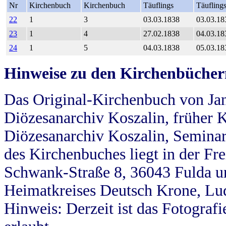
Nr
Kirchenbuch
Kirchenbuch
Täuflings
Täufling
22
1
3
03.03.1838
03.03.18
23
1
4
27.02.1838
04.03.18
24
1
5
04.03.1838
05.03.18
Hinweise zu den Kirchenbücher
Das Original-Kirchenbuch von Jan
Diözesanarchiv Koszalin, früher Kö
Diözesanarchiv Koszalin, Seminar
des Kirchenbuches liegt in der Fr
Schwank-Straße 8, 36043 Fulda u
Heimatkreises Deutsch Krone, Lu
Hinweis: Derzeit ist das Fotograf