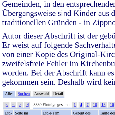
Gemeinden, in den entsprechende
Übergangsweise sind Kinder aus 
traditionellen Gründen - in Zippn
Autor dieser Abschrift ist der geb
Er weist auf folgende Sachverhalte
von einer Kopie des Original-Kirc
zweifelsfreie Fehler im Kirchenbuc
worden. Bei der Abschrift kann e
gekommen sein. Deshalb wird kein
Alles
Suchen
Auswahl
Detail
|<
<
>
>|
3380 Einträge gesamt:
1
4
7
10
13
16
Lfd-
Seite im
Lfd-Nr im
Geburt des
Taufe de