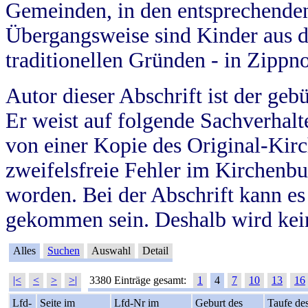
Gemeinden, in den entsprechende
Übergangsweise sind Kinder aus 
traditionellen Gründen - in Zippn
Autor dieser Abschrift ist der geb
Er weist auf folgende Sachverhalte
von einer Kopie des Original-Kirc
zweifelsfreie Fehler im Kirchenbuc
worden. Bei der Abschrift kann e
gekommen sein. Deshalb wird kein
Alles
Suchen
Auswahl
Detail
|<
<
>
>|
3380 Einträge gesamt:
1
4
7
10
13
16
Lfd-
Seite im
Lfd-Nr im
Geburt des
Taufe de