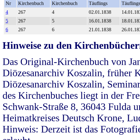
Nr
Kirchenbuch
Kirchenbuch
Täuflings
Täufling
4
267
4
02.01.1838
14.01.18
5
267
5
16.01.1838
18.01.18
6
267
6
21.01.1838
26.01.18
Hinweise zu den Kirchenbücher
Das Original-Kirchenbuch von Jan
Diözesanarchiv Koszalin, früher Kö
Diözesanarchiv Koszalin, Seminar
des Kirchenbuches liegt in der Fr
Schwank-Straße 8, 36043 Fulda u
Heimatkreises Deutsch Krone, Lu
Hinweis: Derzeit ist das Fotograf