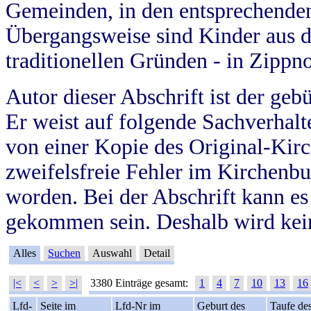
Gemeinden, in den entsprechende
Übergangsweise sind Kinder aus 
traditionellen Gründen - in Zippn
Autor dieser Abschrift ist der geb
Er weist auf folgende Sachverhalte
von einer Kopie des Original-Kirc
zweifelsfreie Fehler im Kirchenbuc
worden. Bei der Abschrift kann e
gekommen sein. Deshalb wird kein
Alles
Suchen
Auswahl
Detail
|<
<
>
>|
3380 Einträge gesamt:
1
4
7
10
13
16
Lfd-
Seite im
Lfd-Nr im
Geburt des
Taufe de