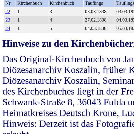
Nr
Kirchenbuch
Kirchenbuch
Täuflings
Täufling
22
1
3
03.03.1838
03.03.18
23
1
4
27.02.1838
04.03.18
24
1
5
04.03.1838
05.03.18
Hinweise zu den Kirchenbücher
Das Original-Kirchenbuch von Jan
Diözesanarchiv Koszalin, früher Kö
Diözesanarchiv Koszalin, Seminar
des Kirchenbuches liegt in der Fr
Schwank-Straße 8, 36043 Fulda u
Heimatkreises Deutsch Krone, Lu
Hinweis: Derzeit ist das Fotograf