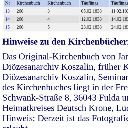
Nr
Kirchenbuch
Kirchenbuch
Täuflings
Täufling
13
268
3
05.02.1838
11.02.18
14
268
4
12.02.1838
14.02.18
15
268
5
23.02.1838
24.02.18
Hinweise zu den Kirchenbücher
Das Original-Kirchenbuch von Jan
Diözesanarchiv Koszalin, früher Kö
Diözesanarchiv Koszalin, Seminar
des Kirchenbuches liegt in der Fr
Schwank-Straße 8, 36043 Fulda u
Heimatkreises Deutsch Krone, Lu
Hinweis: Derzeit ist das Fotograf