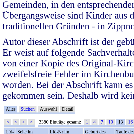
Gemeinden, in den entsprechende
Übergangsweise sind Kinder aus 
traditionellen Gründen - in Zippn
Autor dieser Abschrift ist der geb
Er weist auf folgende Sachverhalte
von einer Kopie des Original-Kirc
zweifelsfreie Fehler im Kirchenbuc
worden. Bei der Abschrift kann e
gekommen sein. Deshalb wird kein
Alles
Suchen
Auswahl
Detail
|<
<
>
>|
3380 Einträge gesamt:
1
4
7
10
13
16
Lfd-
Seite im
Lfd-Nr im
Geburt des
Taufe de