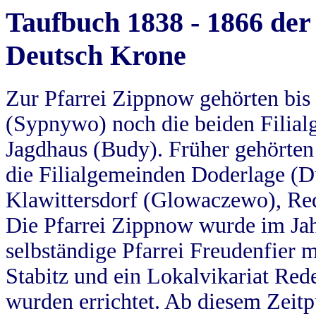
Taufbuch 1838 - 1866 der
Deutsch Krone
Zur Pfarrei Zippnow gehörten bi
(Sypnywo) noch die beiden Filial
Jagdhaus (Budy). Früher gehörten 
die Filialgemeinden Doderlage (D
Klawittersdorf (Glowaczewo), Red
Die Pfarrei Zippnow wurde im Jah
selbständige Pfarrei Freudenfier m
Stabitz und ein Lokalvikariat Red
wurden errichtet. Ab diesem Zeitp