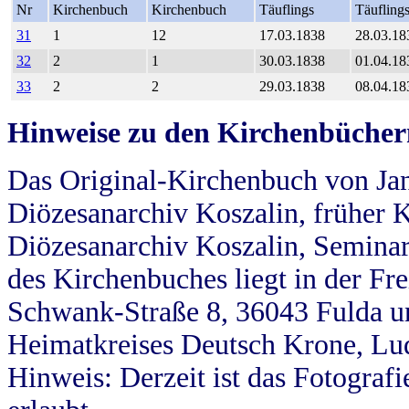
Nr
Kirchenbuch
Kirchenbuch
Täuflings
Täufling
31
1
12
17.03.1838
28.03.18
32
2
1
30.03.1838
01.04.18
33
2
2
29.03.1838
08.04.18
Hinweise zu den Kirchenbücher
Das Original-Kirchenbuch von Jan
Diözesanarchiv Koszalin, früher Kö
Diözesanarchiv Koszalin, Seminar
des Kirchenbuches liegt in der Fr
Schwank-Straße 8, 36043 Fulda u
Heimatkreises Deutsch Krone, Lu
Hinweis: Derzeit ist das Fotograf