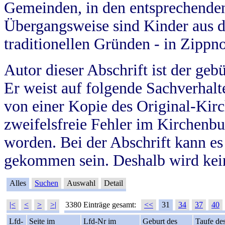
Gemeinden, in den entsprechende
Übergangsweise sind Kinder aus 
traditionellen Gründen - in Zippn
Autor dieser Abschrift ist der geb
Er weist auf folgende Sachverhalte
von einer Kopie des Original-Kirc
zweifelsfreie Fehler im Kirchenbuc
worden. Bei der Abschrift kann e
gekommen sein. Deshalb wird kein
Alles
Suchen
Auswahl
Detail
|<
<
>
>|
3380 Einträge gesamt:
<<
31
34
37
40
Lfd-
Seite im
Lfd-Nr im
Geburt des
Taufe de