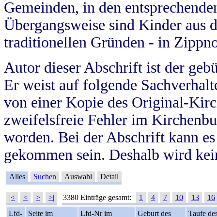
Gemeinden, in den entsprechende
Übergangsweise sind Kinder aus 
traditionellen Gründen - in Zippn
Autor dieser Abschrift ist der geb
Er weist auf folgende Sachverhalte
von einer Kopie des Original-Kirc
zweifelsfreie Fehler im Kirchenbuc
worden. Bei der Abschrift kann e
gekommen sein. Deshalb wird kein
Alles
Suchen
Auswahl
Detail
|<
<
>
>|
3380 Einträge gesamt:
1
4
7
10
13
16
Lfd-
Seite im
Lfd-Nr im
Geburt des
Taufe de