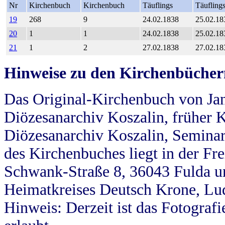
Nr
Kirchenbuch
Kirchenbuch
Täuflings
Täufling
19
268
9
24.02.1838
25.02.18
20
1
1
24.02.1838
25.02.18
21
1
2
27.02.1838
27.02.18
Hinweise zu den Kirchenbücher
Das Original-Kirchenbuch von Jan
Diözesanarchiv Koszalin, früher Kö
Diözesanarchiv Koszalin, Seminar
des Kirchenbuches liegt in der Fr
Schwank-Straße 8, 36043 Fulda u
Heimatkreises Deutsch Krone, Lu
Hinweis: Derzeit ist das Fotograf