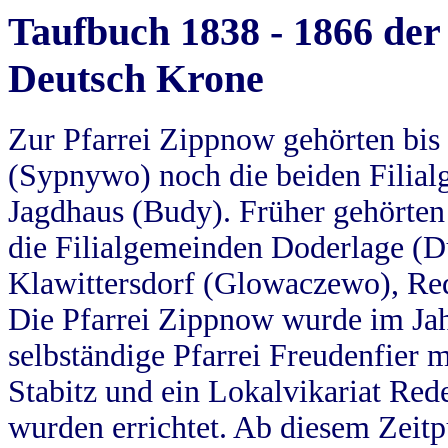
Taufbuch 1838 - 1866 der
Deutsch Krone
Zur Pfarrei Zippnow gehörten bi
(Sypnywo) noch die beiden Filial
Jagdhaus (Budy). Früher gehörten 
die Filialgemeinden Doderlage (D
Klawittersdorf (Glowaczewo), Red
Die Pfarrei Zippnow wurde im Jah
selbständige Pfarrei Freudenfier m
Stabitz und ein Lokalvikariat Red
wurden errichtet. Ab diesem Zeitp