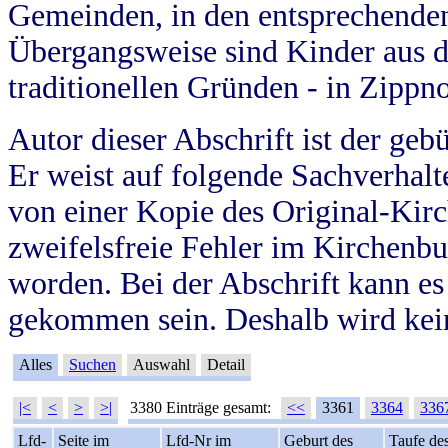
Gemeinden, in den entsprechende
Übergangsweise sind Kinder aus 
traditionellen Gründen - in Zippn
Autor dieser Abschrift ist der geb
Er weist auf folgende Sachverhalte
von einer Kopie des Original-Kirc
zweifelsfreie Fehler im Kirchenbuc
worden. Bei der Abschrift kann e
gekommen sein. Deshalb wird kein
Alles
Suchen
Auswahl
Detail
|<
<
>
>|
3380 Einträge gesamt:
<<
3361
3364
336
Lfd-
Seite im
Lfd-Nr im
Geburt des
Taufe de