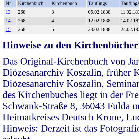
Nr
Kirchenbuch
Kirchenbuch
Täuflings
Täufling
13
268
3
05.02.1838
11.02.18
14
268
4
12.02.1838
14.02.18
15
268
5
23.02.1838
24.02.18
Hinweise zu den Kirchenbücher
Das Original-Kirchenbuch von Jan
Diözesanarchiv Koszalin, früher Kö
Diözesanarchiv Koszalin, Seminar
des Kirchenbuches liegt in der Fr
Schwank-Straße 8, 36043 Fulda u
Heimatkreises Deutsch Krone, Lu
Hinweis: Derzeit ist das Fotograf