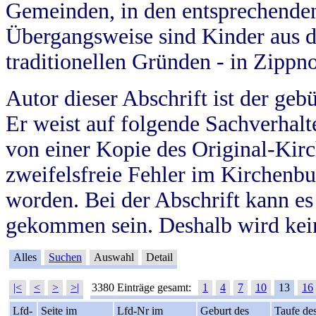
Gemeinden, in den entsprechende
Übergangsweise sind Kinder aus 
traditionellen Gründen - in Zippn
Autor dieser Abschrift ist der geb
Er weist auf folgende Sachverhalte
von einer Kopie des Original-Kirc
zweifelsfreie Fehler im Kirchenbuc
worden. Bei der Abschrift kann e
gekommen sein. Deshalb wird kein
Alles
Suchen
Auswahl
Detail
|<
<
>
>|
3380 Einträge gesamt:
1
4
7
10
13
16
Lfd-
Seite im
Lfd-Nr im
Geburt des
Taufe de