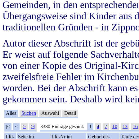
Gemeinden, in den entsprechende
Übergangsweise sind Kinder aus 
traditionellen Gründen - in Zippn
Autor dieser Abschrift ist der geb
Er weist auf folgende Sachverhalte
von einer Kopie des Original-Kirc
zweifelsfreie Fehler im Kirchenbuc
worden. Bei der Abschrift kann e
gekommen sein. Deshalb wird kein
Alles
Suchen
Auswahl
Detail
|<
<
>
>|
3380 Einträge gesamt:
1
4
7
10
13
16
Lfd-
Seite im
Lfd-Nr im
Geburt des
Taufe de