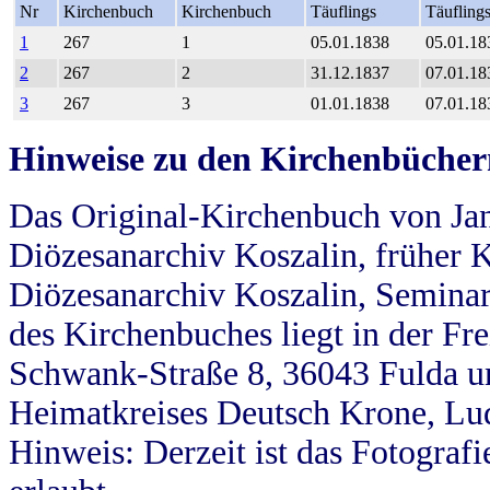
Nr
Kirchenbuch
Kirchenbuch
Täuflings
Täufling
1
267
1
05.01.1838
05.01.18
2
267
2
31.12.1837
07.01.18
3
267
3
01.01.1838
07.01.18
Hinweise zu den Kirchenbücher
Das Original-Kirchenbuch von Jan
Diözesanarchiv Koszalin, früher Kö
Diözesanarchiv Koszalin, Seminar
des Kirchenbuches liegt in der Fr
Schwank-Straße 8, 36043 Fulda u
Heimatkreises Deutsch Krone, Lu
Hinweis: Derzeit ist das Fotograf