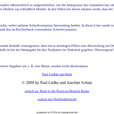
den offensichtlich so aufgeschrieben, wie die Amtsperson ihn verstanden hat, ode
n Dörfern war schließlich Dialekt. In den Fällen bei denen erkannt wurde, dass di
t, wobei mehrere Schreibvarianten Anwendung fanden. In dieser Liste wurde in de
n und den im Kirchenbuch verwendeten Schreibvarianten.
wurde deshalb vorausgesetzt, dass nur in derartigen Fällen eine Abweichung zur O
eshalb ist bei der Ortsangabe für den Taufpaten ein Vorbehalt gegeben. Überwiegen
weitere Angaben wie z. B. eine Heirat, wurden nicht übernommen.
Paul Lüdtke aus Köln
© 2009 by Paul Lüdke und Joachim Schulz
zurück zu: Back to the Roots in Deutsch Krone
zurück zur Quellenübersicht
powered in 0.01s by baseportal.de