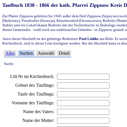
Taufbuch 1838 - 1866 der kath. Pfarrei Zippnow Kreis 
Zur Pfarrei Zippnow gehörten bis 1945 außer dem Dorf Zippnow (Sypnywo) noch d
(Dudylany), Freudenfier (Szwecja), Klawittersdorf (Glowaczewo), Rederitz (Nadarz
Stabitz und ein Lokalvikariat Rederitz mit der Tochterkirche in Doderlage wurd
diesen Gemeinden - wohl noch aus traditionellen Gründen - in Zippnow getauft 
Autor dieser Abschrift ist der gebürtige Rederitzer
Paul Lüdtke
aus Köln. Er weist
Kirchenbuch, sind in dieser Liste korrigiert worden. Bei der Abschrift kann es 
Alles
Suchen
Auswahl
Detail
Suche:
Lfd-Nr im Kirchenbuch:
Geburt des Täuflings:
Taufe des Täuflings:
Vorname des Täuflings:
Name des Vaters:
Name der Mutter: