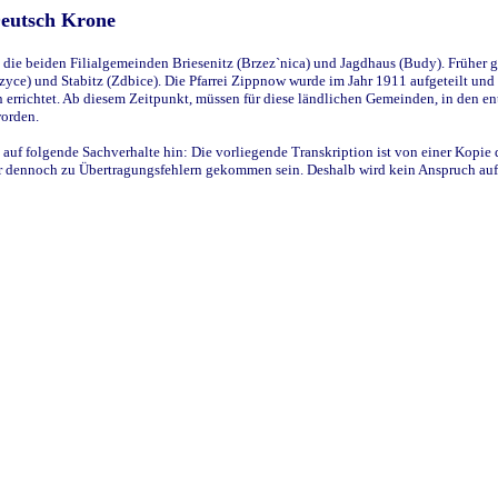
Deutsch Krone
ie beiden Filialgemeinden Briesenitz (Brzez`nica) und Jagdhaus (Budy). Früher g
yce) und Stabitz (Zdbice). Die Pfarrei Zippnow wurde im Jahr 1911 aufgeteilt und e
en errichtet. Ab diesem Zeitpunkt, müssen für diese ländlichen Gemeinden, in den
worden.
 auf folgende Sachverhalte hin: Die vorliegende Transkription ist von einer Kopie 
aber dennoch zu Übertragungsfehlern gekommen sein. Deshalb wird kein Anspruch auf 