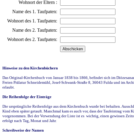
Wohnort der Eltern :
Name des 1. Taufpaten:
Wohnort des 1. Taufpaten:
Name des 2. Taufpaten:
Wohnort des 2. Taufpaten:
Hinweise zu den Kirchenbüchern
Das Original-Kirchenbuch von Januar 1838 bis 1866, befindet sich im Diözesanarch
Freien Prälatur Schneidemühl, Josef-Schwank-Straße 8, 36043 Fulda und im Archi
erlaubt.
Die Reihenfolge der Einträge
Die ursprüngliche Reihenfolge aus dem Kirchenbuch wurde bei behalten. Ausschla
Kind eben später getauft. Manchmal kam es auch vor, dass der Taufeintrag vom Ki
vorgenommen. Bei der Verwendung der Liste ist es wichtig, einen gewissen Zeit
erfolgt nach Tag, Monat und Jahr.
Schreibweise der Namen