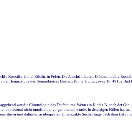
iv Koszalin, früher Köslin, in Polen. Die Anschrift lautet: Diözesanarchiv Koszal
v der Heimatstube des Heimatkreises Deutsch Krone, Ludwigsweg 10, 49152 Bad Ess
ggebend war die Chronologie des Taufdatums. Wenn ein Kind z.B. nach der Geburt 
rchenpersonal nicht unmittelbar vorgenommen wurde. In derartigen Fällen hat man d
raum davor und dahinter zu überprüfen. Eine exakte Suchabfrage nach dem Datum i