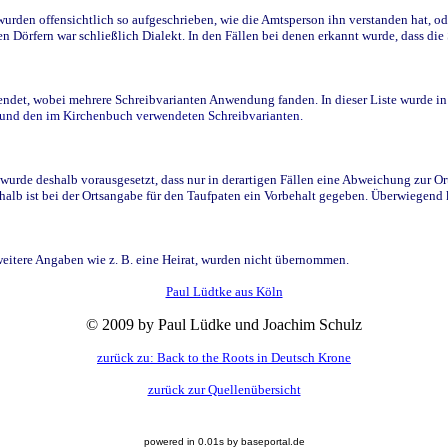
den offensichtlich so aufgeschrieben, wie die Amtsperson ihn verstanden hat, ode
n Dörfern war schließlich Dialekt. In den Fällen bei denen erkannt wurde, dass di
t, wobei mehrere Schreibvarianten Anwendung fanden. In dieser Liste wurde in de
n und den im Kirchenbuch verwendeten Schreibvarianten.
wurde deshalb vorausgesetzt, dass nur in derartigen Fällen eine Abweichung zur O
eshalb ist bei der Ortsangabe für den Taufpaten ein Vorbehalt gegeben. Überwiegen
weitere Angaben wie z. B. eine Heirat, wurden nicht übernommen.
Paul Lüdtke aus Köln
© 2009 by Paul Lüdke und Joachim Schulz
zurück zu: Back to the Roots in Deutsch Krone
zurück zur Quellenübersicht
powered in 0.01s by baseportal.de