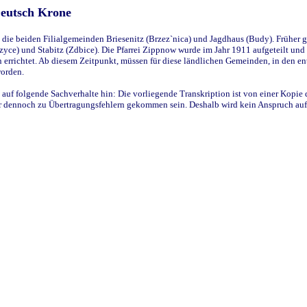
Deutsch Krone
ie beiden Filialgemeinden Briesenitz (Brzez`nica) und Jagdhaus (Budy). Früher g
yce) und Stabitz (Zdbice). Die Pfarrei Zippnow wurde im Jahr 1911 aufgeteilt und e
en errichtet. Ab diesem Zeitpunkt, müssen für diese ländlichen Gemeinden, in den
worden.
 auf folgende Sachverhalte hin: Die vorliegende Transkription ist von einer Kopie 
aber dennoch zu Übertragungsfehlern gekommen sein. Deshalb wird kein Anspruch auf 