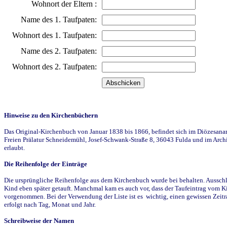
Wohnort der Eltern :
Name des 1. Taufpaten:
Wohnort des 1. Taufpaten:
Name des 2. Taufpaten:
Wohnort des 2. Taufpaten:
Hinweise zu den Kirchenbüchern
Das Original-Kirchenbuch von Januar 1838 bis 1866, befindet sich im Diözesanarch
Freien Prälatur Schneidemühl, Josef-Schwank-Straße 8, 36043 Fulda und im Archi
erlaubt.
Die Reihenfolge der Einträge
Die ursprüngliche Reihenfolge aus dem Kirchenbuch wurde bei behalten. Ausschla
Kind eben später getauft. Manchmal kam es auch vor, dass der Taufeintrag vom Ki
vorgenommen. Bei der Verwendung der Liste ist es wichtig, einen gewissen Zeit
erfolgt nach Tag, Monat und Jahr.
Schreibweise der Namen