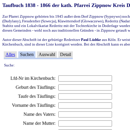
Taufbuch 1838 - 1866 der kath. Pfarrei Zippnow Kreis 
Zur Pfarrei Zippnow gehörten bis 1945 außer dem Dorf Zippnow (Sypnywo) noch d
(Dudylany), Freudenfier (Szwecja), Klawittersdorf (Glowaczewo), Rederitz (Nadarz
Stabitz und ein Lokalvikariat Rederitz mit der Tochterkirche in Doderlage wurd
diesen Gemeinden - wohl noch aus traditionellen Gründen - in Zippnow getauft 
Autor dieser Abschrift ist der gebürtige Rederitzer
Paul Lüdtke
aus Köln. Er weist
Kirchenbuch, sind in dieser Liste korrigiert worden. Bei der Abschrift kann es 
Alles
Suchen
Auswahl
Detail
Suche:
Lfd-Nr im Kirchenbuch:
Geburt des Täuflings:
Taufe des Täuflings:
Vorname des Täuflings:
Name des Vaters:
Name der Mutter: