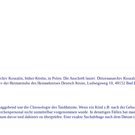
iv Koszalin, früher Köslin, in Polen. Die Anschrift lautet: Diözesanarchiv Koszal
v der Heimatstube des Heimatkreises Deutsch Krone, Ludwigsweg 10, 49152 Bad Ess
ggebend war die Chronologie des Taufdatums. Wenn ein Kind z.B. nach der Geburt 
rchenpersonal nicht unmittelbar vorgenommen wurde. In derartigen Fällen hat man d
raum davor und dahinter zu überprüfen. Eine exakte Suchabfrage nach dem Datum i