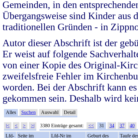
Gemeinden, in den entsprechende
Übergangsweise sind Kinder aus 
traditionellen Gründen - in Zippn
Autor dieser Abschrift ist der geb
Er weist auf folgende Sachverhalte
von einer Kopie des Original-Kirc
zweifelsfreie Fehler im Kirchenbuc
worden. Bei der Abschrift kann e
gekommen sein. Deshalb wird kein
Alles
Suchen
Auswahl
Detail
|<
<
>
>|
3380 Einträge gesamt:
<<
31
34
37
40
Lfd-
Seite im
Lfd-Nr im
Geburt des
Taufe de