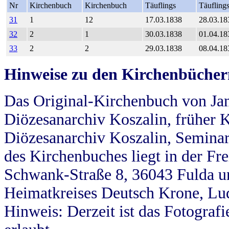
Nr
Kirchenbuch
Kirchenbuch
Täuflings
Täufling
31
1
12
17.03.1838
28.03.18
32
2
1
30.03.1838
01.04.18
33
2
2
29.03.1838
08.04.18
Hinweise zu den Kirchenbücher
Das Original-Kirchenbuch von Jan
Diözesanarchiv Koszalin, früher Kö
Diözesanarchiv Koszalin, Seminar
des Kirchenbuches liegt in der Fr
Schwank-Straße 8, 36043 Fulda u
Heimatkreises Deutsch Krone, Lu
Hinweis: Derzeit ist das Fotograf