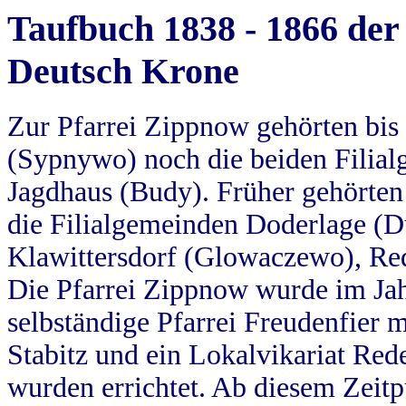
Taufbuch 1838 - 1866 der
Deutsch Krone
Zur Pfarrei Zippnow gehörten bi
(Sypnywo) noch die beiden Filial
Jagdhaus (Budy). Früher gehörten 
die Filialgemeinden Doderlage (D
Klawittersdorf (Glowaczewo), Red
Die Pfarrei Zippnow wurde im Jah
selbständige Pfarrei Freudenfier m
Stabitz und ein Lokalvikariat Red
wurden errichtet. Ab diesem Zeitp