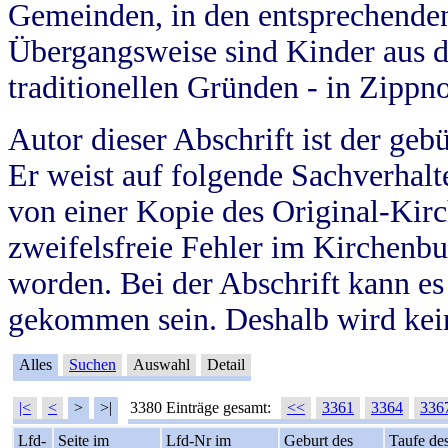
Gemeinden, in den entsprechende
Übergangsweise sind Kinder aus 
traditionellen Gründen - in Zippn
Autor dieser Abschrift ist der geb
Er weist auf folgende Sachverhalte
von einer Kopie des Original-Kirc
zweifelsfreie Fehler im Kirchenbuc
worden. Bei der Abschrift kann e
gekommen sein. Deshalb wird kein
Alles
Suchen
Auswahl
Detail
|<
<
>
>|
3380 Einträge gesamt:
<<
3361
3364
336
Lfd-
Seite im
Lfd-Nr im
Geburt des
Taufe de