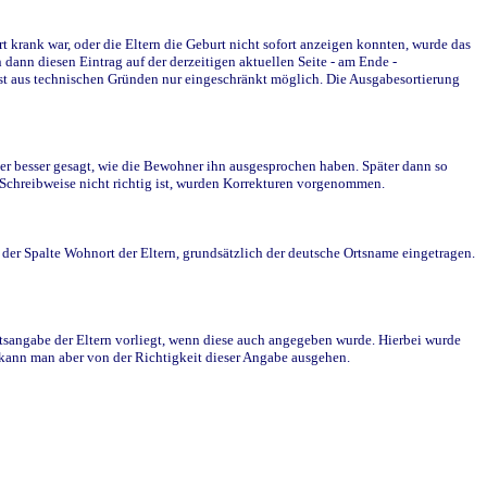
krank war, oder die Eltern die Geburt nicht sofort anzeigen konnten, wurde das
ann diesen Eintrag auf der derzeitigen aktuellen Seite - am Ende -
st aus technischen Gründen nur eingeschränkt möglich. Die Ausgabesortierung
r besser gesagt, wie die Bewohner ihn ausgesprochen haben. Später dann so
e Schreibweise nicht richtig ist, wurden Korrekturen vorgenommen.
r Spalte Wohnort der Eltern, grundsätzlich der deutsche Ortsname eingetragen.
rtsangabe der Eltern vorliegt, wenn diese auch angegeben wurde. Hierbei wurde
d kann man aber von der Richtigkeit dieser Angabe ausgehen.