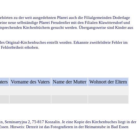
ehörten zu der weit ausgedehnten Pfarrei auch die Filialgemeinden Doderlage
ine neue selbständige Pfarrei Freudenfier mit den Filialen Klawittersdorf und
 entsprechenden Kirchenbüchern gesucht werden. Übergangsweise sind Kinder aus
des Original-Kirchenbuches erstellt worden. Erkannte zweifelsfreie Fehler im
Fehlerfreiheit erhoben.
ters
Vorname des Vaters
Name der Mutter
Wohnort der Eltern
in, Seminarryjna 2, 75-817 Koszalin. Je eine Kopie des Kirchenbuches liegt in der
en. Hinweis: Derzeit ist das Fotografieren in der Heimatstube in Bad Essen