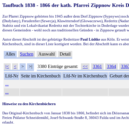
Taufbuch 1838 - 1866 der kath. Pfarrei Zippnow Kreis 
Zur Pfarrei Zippnow gehörten bis 1945 außer dem Dorf Zippnow (Sypnywo) noch d
(Dudylany), Freudenfier (Szwecja), Klawittersdorf (Glowaczewo), Rederitz (Nadarz
Stabitz und ein Lokalvikariat Rederitz mit der Tochterkirche in Doderlage wurd
diesen Gemeinden - wohl noch aus traditionellen Gründen - in Zippnow getauft 
Autor dieser Abschrift ist der gebürtige Rederitzer
Paul Lüdtke
aus Köln. Er weist
Kirchenbuch, sind in dieser Liste korrigiert worden. Bei der Abschrift kann es 
Alles
Suchen
Auswahl
Detail
|<
<
>
>|
3380 Einträge gesamt:
<<
3361
3364
336
Lfd-Nr
Seite im Kirchenbuch
Lfd-Nr im Kirchenbuch
Geburt des
...
...
Hinweise zu den Kirchenbüchern
Das Original-Kirchenbuch von Januar 1838 bis 1866, befindet sich im Diözesanarch
Freien Prälatur Schneidemühl, Josef-Schwank-Straße 8, 36043 Fulda und im Archi
erlaubt.