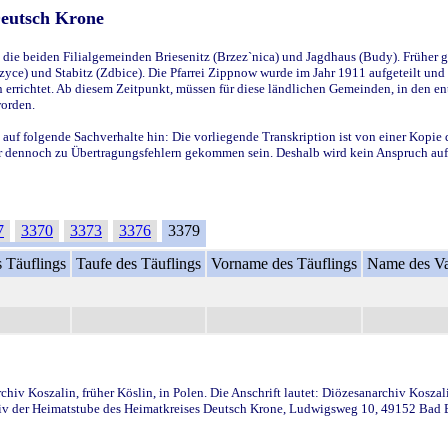
Deutsch Krone
ie beiden Filialgemeinden Briesenitz (Brzez`nica) und Jagdhaus (Budy). Früher g
yce) und Stabitz (Zdbice). Die Pfarrei Zippnow wurde im Jahr 1911 aufgeteilt und e
en errichtet. Ab diesem Zeitpunkt, müssen für diese ländlichen Gemeinden, in den
worden.
 auf folgende Sachverhalte hin: Die vorliegende Transkription ist von einer Kopie 
aber dennoch zu Übertragungsfehlern gekommen sein. Deshalb wird kein Anspruch auf 
7
3370
3373
3376
3379
 Täuflings
Taufe des Täuflings
Vorname des Täuflings
Name des Va
iv Koszalin, früher Köslin, in Polen. Die Anschrift lautet: Diözesanarchiv Koszal
v der Heimatstube des Heimatkreises Deutsch Krone, Ludwigsweg 10, 49152 Bad Ess