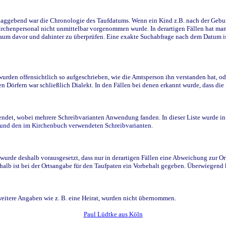
ggebend war die Chronologie des Taufdatums. Wenn ein Kind z.B. nach der Geburt 
rchenpersonal nicht unmittelbar vorgenommen wurde. In derartigen Fällen hat man d
raum davor und dahinter zu überprüfen. Eine exakte Suchabfrage nach dem Datum i
den offensichtlich so aufgeschrieben, wie die Amtsperson ihn verstanden hat, ode
n Dörfern war schließlich Dialekt. In den Fällen bei denen erkannt wurde, dass di
t, wobei mehrere Schreibvarianten Anwendung fanden. In dieser Liste wurde in de
n und den im Kirchenbuch verwendeten Schreibvarianten.
wurde deshalb vorausgesetzt, dass nur in derartigen Fällen eine Abweichung zur O
eshalb ist bei der Ortsangabe für den Taufpaten ein Vorbehalt gegeben. Überwiegen
weitere Angaben wie z. B. eine Heirat, wurden nicht übernommen.
Paul Lüdtke aus Köln