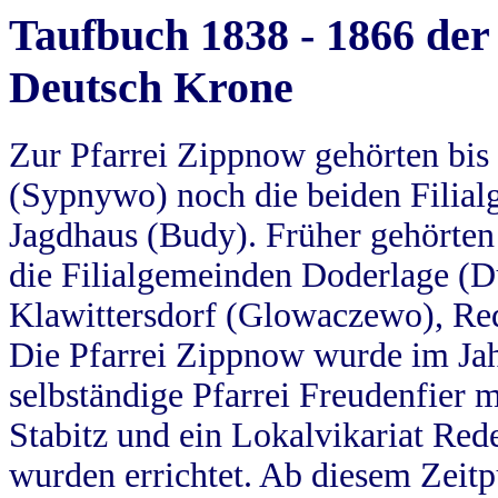
Taufbuch 1838 - 1866 der
Deutsch Krone
Zur Pfarrei Zippnow gehörten bi
(Sypnywo) noch die beiden Filial
Jagdhaus (Budy). Früher gehörten 
die Filialgemeinden Doderlage (D
Klawittersdorf (Glowaczewo), Red
Die Pfarrei Zippnow wurde im Jah
selbständige Pfarrei Freudenfier m
Stabitz und ein Lokalvikariat Red
wurden errichtet. Ab diesem Zeitp