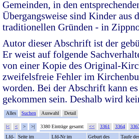
Gemeinden, in den entsprechende
Übergangsweise sind Kinder aus 
traditionellen Gründen - in Zippn
Autor dieser Abschrift ist der geb
Er weist auf folgende Sachverhalte
von einer Kopie des Original-Kirc
zweifelsfreie Fehler im Kirchenbuc
worden. Bei der Abschrift kann e
gekommen sein. Deshalb wird kein
Alles
Suchen
Auswahl
Detail
|<
<
>
>|
3380 Einträge gesamt:
<<
3361
3364
336
Lfd-
Seite im
Lfd-Nr im
Geburt des
Taufe de