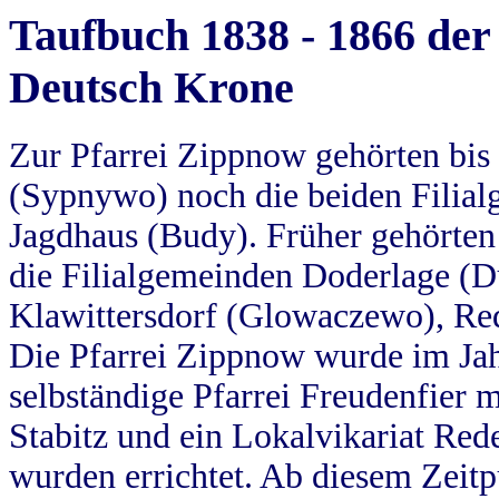
Taufbuch 1838 - 1866 der
Deutsch Krone
Zur Pfarrei Zippnow gehörten bi
(Sypnywo) noch die beiden Filial
Jagdhaus (Budy). Früher gehörten 
die Filialgemeinden Doderlage (D
Klawittersdorf (Glowaczewo), Red
Die Pfarrei Zippnow wurde im Jah
selbständige Pfarrei Freudenfier m
Stabitz und ein Lokalvikariat Red
wurden errichtet. Ab diesem Zeitp