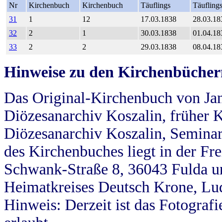
Nr
Kirchenbuch
Kirchenbuch
Täuflings
Täufling
31
1
12
17.03.1838
28.03.18
32
2
1
30.03.1838
01.04.18
33
2
2
29.03.1838
08.04.18
Hinweise zu den Kirchenbücher
Das Original-Kirchenbuch von Jan
Diözesanarchiv Koszalin, früher Kö
Diözesanarchiv Koszalin, Seminar
des Kirchenbuches liegt in der Fr
Schwank-Straße 8, 36043 Fulda u
Heimatkreises Deutsch Krone, Lu
Hinweis: Derzeit ist das Fotograf