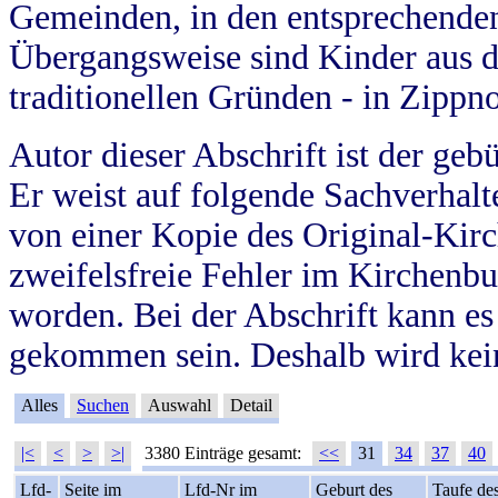
Gemeinden, in den entsprechende
Übergangsweise sind Kinder aus 
traditionellen Gründen - in Zippn
Autor dieser Abschrift ist der geb
Er weist auf folgende Sachverhalte
von einer Kopie des Original-Kirc
zweifelsfreie Fehler im Kirchenbuc
worden. Bei der Abschrift kann e
gekommen sein. Deshalb wird kein
Alles
Suchen
Auswahl
Detail
|<
<
>
>|
3380 Einträge gesamt:
<<
31
34
37
40
Lfd-
Seite im
Lfd-Nr im
Geburt des
Taufe de