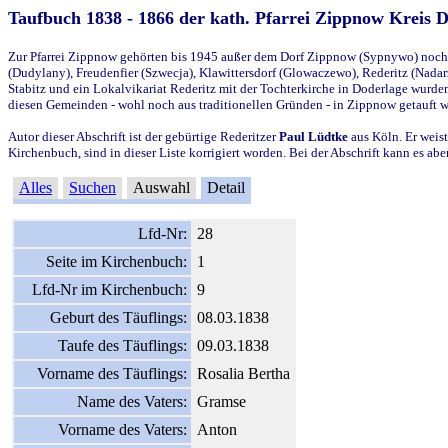
Taufbuch 1838 - 1866 der kath. Pfarrei Zippnow Kreis 
Zur Pfarrei Zippnow gehörten bis 1945 außer dem Dorf Zippnow (Sypnywo) noch d
(Dudylany), Freudenfier (Szwecja), Klawittersdorf (Glowaczewo), Rederitz (Nadarz
Stabitz und ein Lokalvikariat Rederitz mit der Tochterkirche in Doderlage wurd
diesen Gemeinden - wohl noch aus traditionellen Gründen - in Zippnow getauft 
Autor dieser Abschrift ist der gebürtige Rederitzer
Paul Lüdtke
aus Köln. Er weist
Kirchenbuch, sind in dieser Liste korrigiert worden. Bei der Abschrift kann es 
Alles
Suchen
Auswahl
Detail
Lfd-Nr:
28
Seite im Kirchenbuch:
1
Lfd-Nr im Kirchenbuch:
9
Geburt des Täuflings:
08.03.1838
Taufe des Täuflings:
09.03.1838
Vorname des Täuflings:
Rosalia Bertha
Name des Vaters:
Gramse
Vorname des Vaters:
Anton