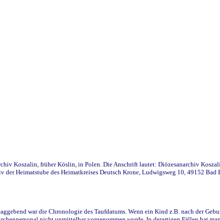
iv Koszalin, früher Köslin, in Polen. Die Anschrift lautet: Diözesanarchiv Koszal
v der Heimatstube des Heimatkreises Deutsch Krone, Ludwigsweg 10, 49152 Bad Ess
ggebend war die Chronologie des Taufdatums. Wenn ein Kind z.B. nach der Geburt 
rchenpersonal nicht unmittelbar vorgenommen wurde. In derartigen Fällen hat man d