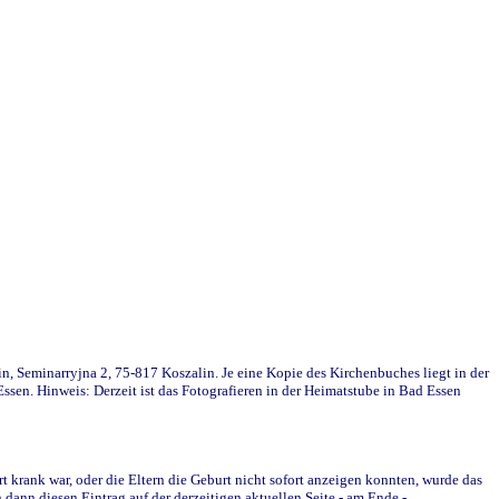
in, Seminarryjna 2, 75-817 Koszalin. Je eine Kopie des Kirchenbuches liegt in der
en. Hinweis: Derzeit ist das Fotografieren in der Heimatstube in Bad Essen
krank war, oder die Eltern die Geburt nicht sofort anzeigen konnten, wurde das
ann diesen Eintrag auf der derzeitigen aktuellen Seite - am Ende -