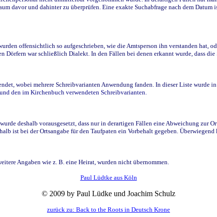
raum davor und dahinter zu überprüfen. Eine exakte Suchabfrage nach dem Datum i
den offensichtlich so aufgeschrieben, wie die Amtsperson ihn verstanden hat, ode
n Dörfern war schließlich Dialekt. In den Fällen bei denen erkannt wurde, dass di
t, wobei mehrere Schreibvarianten Anwendung fanden. In dieser Liste wurde in de
n und den im Kirchenbuch verwendeten Schreibvarianten.
wurde deshalb vorausgesetzt, dass nur in derartigen Fällen eine Abweichung zur O
eshalb ist bei der Ortsangabe für den Taufpaten ein Vorbehalt gegeben. Überwiegen
weitere Angaben wie z. B. eine Heirat, wurden nicht übernommen.
Paul Lüdtke aus Köln
© 2009 by Paul Lüdke und Joachim Schulz
zurück zu: Back to the Roots in Deutsch Krone