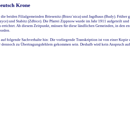
Deutsch Krone
ie beiden Filialgemeinden Briesenitz (Brzez`nica) und Jagdhaus (Budy). Früher g
yce) und Stabitz (Zdbice). Die Pfarrei Zippnow wurde im Jahr 1911 aufgeteilt und e
en errichtet. Ab diesem Zeitpunkt, müssen für diese ländlichen Gemeinden, in den
worden.
 auf folgende Sachverhalte hin: Die vorliegende Transkription ist von einer Kopie 
aber dennoch zu Übertragungsfehlern gekommen sein. Deshalb wird kein Anspruch auf 