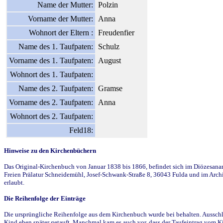
Name der Mutter:
Polzin
Vorname der Mutter:
Anna
Wohnort der Eltern :
Freudenfier
Name des 1. Taufpaten:
Schulz
Vorname des 1. Taufpaten:
August
Wohnort des 1. Taufpaten:
Name des 2. Taufpaten:
Gramse
Vorname des 2. Taufpaten:
Anna
Wohnort des 2. Taufpaten:
Feld18:
Hinweise zu den Kirchenbüchern
Das Original-Kirchenbuch von Januar 1838 bis 1866, befindet sich im Diözesanarch
Freien Prälatur Schneidemühl, Josef-Schwank-Straße 8, 36043 Fulda und im Archi
erlaubt.
Die Reihenfolge der Einträge
Die ursprüngliche Reihenfolge aus dem Kirchenbuch wurde bei behalten. Ausschla
Kind eben später getauft. Manchmal kam es auch vor, dass der Taufeintrag vom Ki