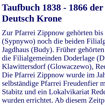
Taufbuch 1838 - 1866 der
Deutsch Krone
Zur Pfarrei Zippnow gehörten bi
(Sypnywo) noch die beiden Filial
Jagdhaus (Budy). Früher gehörten 
die Filialgemeinden Doderlage (D
Klawittersdorf (Glowaczewo), Red
Die Pfarrei Zippnow wurde im Jah
selbständige Pfarrei Freudenfier m
Stabitz und ein Lokalvikariat Red
wurden errichtet. Ab diesem Zeitp