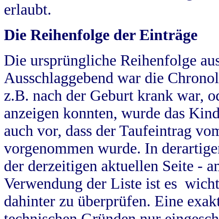
erlaubt.
Die Reihenfolge der Einträge
Die ursprüngliche Reihenfolge au
Ausschlaggebend war die Chronol
z.B. nach der Geburt krank war, od
anzeigen konnten, wurde das Kind
auch vor, dass der Taufeintrag vo
vorgenommen wurde. In derartigen
der derzeitigen aktuellen Seite -
Verwendung der Liste ist es wich
dahinter zu überprüfen. Eine exa
technischen Gründen nur eingesch