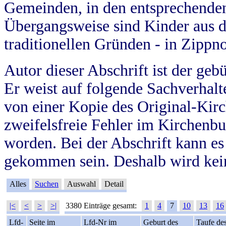
Gemeinden, in den entsprechende
Übergangsweise sind Kinder aus 
traditionellen Gründen - in Zippn
Autor dieser Abschrift ist der geb
Er weist auf folgende Sachverhalte
von einer Kopie des Original-Kirc
zweifelsfreie Fehler im Kirchenbuc
worden. Bei der Abschrift kann e
gekommen sein. Deshalb wird kein
Alles
Suchen
Auswahl
Detail
|<
<
>
>|
3380 Einträge gesamt:
1
4
7
10
13
16
Lfd-
Seite im
Lfd-Nr im
Geburt des
Taufe de