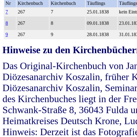
Nr
Kirchenbuch
Kirchenbuch
Täuflings
Täufling
7
267
7
25.01.1838
kein Eint
8
267
8
09.01.1838
23.01.18
9
267
9
28.01.1838
31.01.18
Hinweise zu den Kirchenbücher
Das Original-Kirchenbuch von Jan
Diözesanarchiv Koszalin, früher Kö
Diözesanarchiv Koszalin, Seminar
des Kirchenbuches liegt in der Fr
Schwank-Straße 8, 36043 Fulda u
Heimatkreises Deutsch Krone, Lu
Hinweis: Derzeit ist das Fotograf