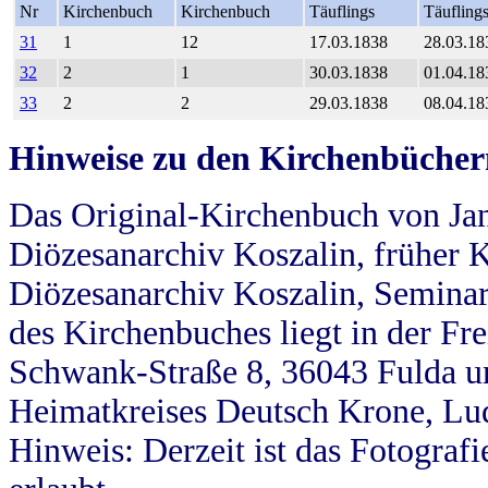
Nr
Kirchenbuch
Kirchenbuch
Täuflings
Täufling
31
1
12
17.03.1838
28.03.18
32
2
1
30.03.1838
01.04.18
33
2
2
29.03.1838
08.04.18
Hinweise zu den Kirchenbücher
Das Original-Kirchenbuch von Jan
Diözesanarchiv Koszalin, früher Kö
Diözesanarchiv Koszalin, Seminar
des Kirchenbuches liegt in der Fr
Schwank-Straße 8, 36043 Fulda u
Heimatkreises Deutsch Krone, Lu
Hinweis: Derzeit ist das Fotograf