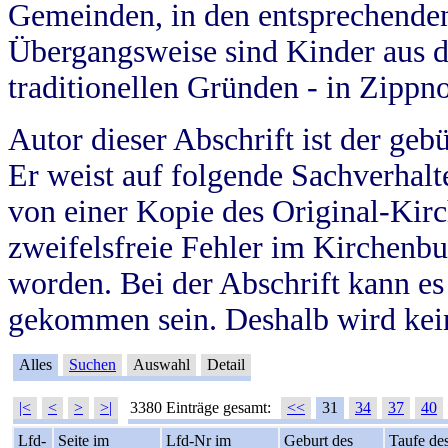
Gemeinden, in den entsprechende
Übergangsweise sind Kinder aus 
traditionellen Gründen - in Zippn
Autor dieser Abschrift ist der geb
Er weist auf folgende Sachverhalte
von einer Kopie des Original-Kirc
zweifelsfreie Fehler im Kirchenbuc
worden. Bei der Abschrift kann e
gekommen sein. Deshalb wird kein
Alles
Suchen
Auswahl
Detail
|<
<
>
>|
3380 Einträge gesamt:
<<
31
34
37
40
Lfd-
Seite im
Lfd-Nr im
Geburt des
Taufe de